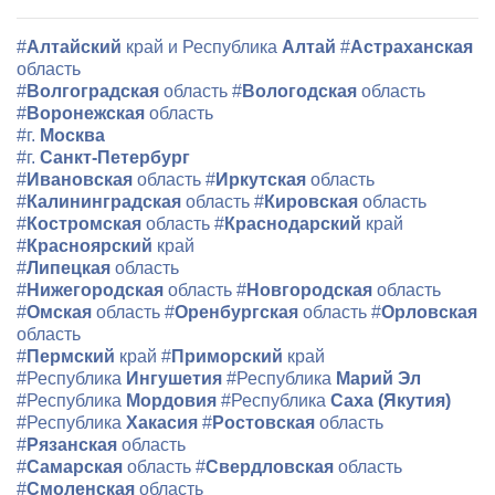
#
Алтайский
край и Республика
Алтай
#
Астраханская
область
#
Волгоградская
область
#
Вологодская
область
#
Воронежская
область
#г.
Москва
#г.
Санкт-Петербург
#
Ивановская
область
#
Иркутская
область
#
Калининградская
область
#
Кировская
область
#
Костромская
область
#
Краснодарский
край
#
Красноярский
край
#
Липецкая
область
#
Нижегородская
область
#
Новгородская
область
#
Омская
область
#
Оренбургская
область
#
Орловская
область
#
Пермский
край
#
Приморский
край
#Республика
Ингушетия
#Республика
Марий Эл
#Республика
Мордовия
#Республика
Саха (Якутия)
#Республика
Хакасия
#
Ростовская
область
#
Рязанская
область
#
Самарская
область
#
Свердловская
область
#
Смоленская
область