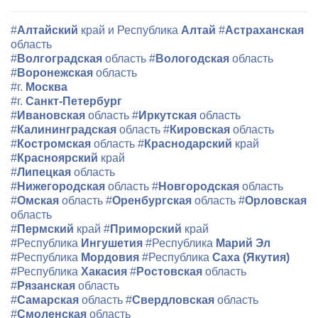
#
Алтайский
край и Республика
Алтай
#
Астраханская
область
#
Волгоградская
область
#
Вологодская
область
#
Воронежская
область
#г.
Москва
#г.
Санкт-Петербург
#
Ивановская
область
#
Иркутская
область
#
Калининградская
область
#
Кировская
область
#
Костромская
область
#
Краснодарский
край
#
Красноярский
край
#
Липецкая
область
#
Нижегородская
область
#
Новгородская
область
#
Омская
область
#
Оренбургская
область
#
Орловская
область
#
Пермский
край
#
Приморский
край
#Республика
Ингушетия
#Республика
Марий Эл
#Республика
Мордовия
#Республика
Саха (Якутия)
#Республика
Хакасия
#
Ростовская
область
#
Рязанская
область
#
Самарская
область
#
Свердловская
область
#
Смоленская
область