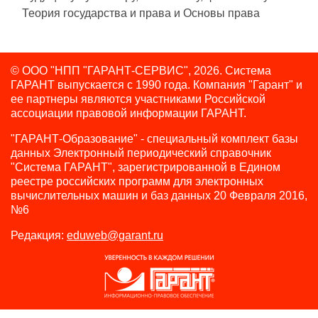
Теория государства и права и Основы права
© ООО "НПП "ГАРАНТ-СЕРВИС", 2026. Система
ГАРАНТ выпускается с 1990 года.
Компания "Гарант" и
ее партнеры являются участниками Российской
ассоциации правовой информации ГАРАНТ.
"ГАРАНТ-Образование" - специальный комплект базы
данных Электронный периодический справочник
"Система ГАРАНТ", зарегистрированной в Едином
реестре российских программ для электронных
вычислительных машин и баз данных 20 Февраля 2016,
№6
Редакция:
eduweb@garant.ru