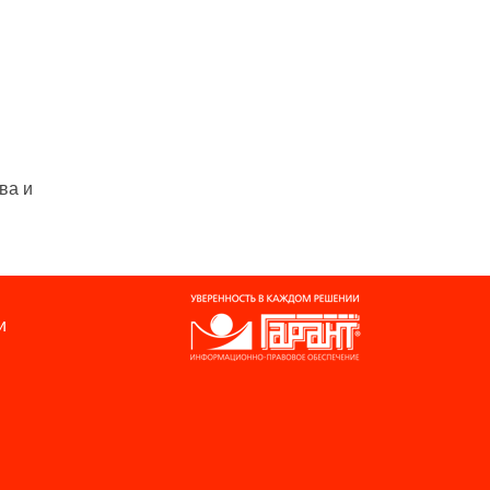
ва и
и