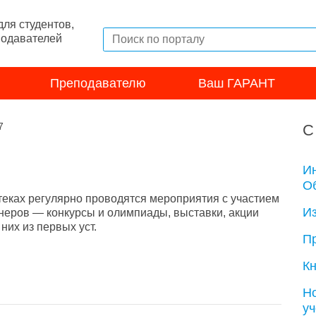
ля студентов,
подавателей
Преподавателю
Ваш ГАРАНТ
7
С
И
Об
теках регулярно проводятся мероприятия с участием
И
неров — конкурсы и олимпиады, выставки, акции
их из первых уст.
П
Кн
Н
у