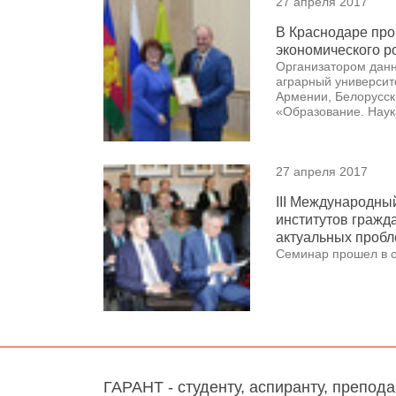
27 апреля 2017
В Краснодаре пр
экономического р
Организатором данн
аграрный университ
Армении, Белорусск
«Образование. Наук
27 апреля 2017
III Международны
институтов гражд
актуальных проб
Семинар прошел в 
ГАРАНТ - студенту, аспиранту, препод