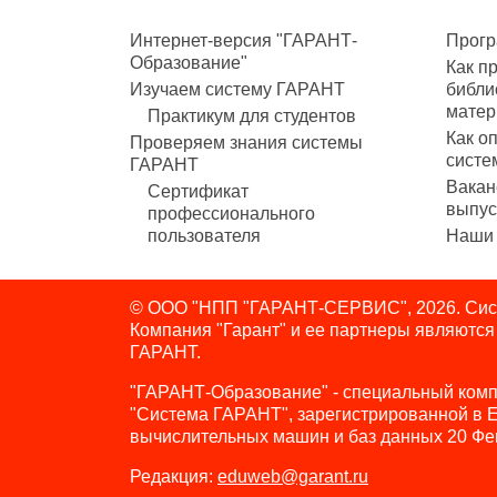
Интернет-версия "ГАРАНТ-
Прогр
Образование"
Как п
Изучаем систему ГАРАНТ
библи
матер
Практикум для студентов
Как о
Проверяем знания системы
систе
ГАРАНТ
Вакан
Сертификат
выпус
профессионального
пользователя
Наши 
© ООО "НПП "ГАРАНТ-СЕРВИС", 2026. Сист
Компания "Гарант" и ее партнеры являютс
ГАРАНТ.
"ГАРАНТ-Образование" - специальный комп
"Система ГАРАНТ", зарегистрированной в 
вычислительных машин и баз данных 20 Фе
Редакция:
eduweb@garant.ru