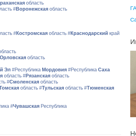
раханская
область
Г
ласть
#
Воронежская
область
С
ласть
#
Костромская
область
#
Краснодарский
край
И
область
Орловская
область
й Эл
#Республика
Мордовия
#Республика
Саха
ая
область
#
Рязанская
область
сть
#
Смоленская
область
Томская
область
#
Тульская
область
#
Тюменская
лика
#
Чувашская
Республика
Н