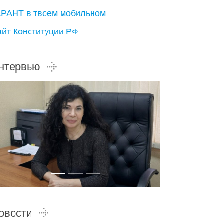
АРАНТ в твоем мобильном
айт Конституции РФ
нтервью
овости