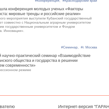
#Конференция,
#Краснодарский край
ошла конференция молодых ученых «Факторы
оста: мировые тренды и российские реалии»
ого мероприятия выступили Кубанский государственный
ет совместно с Национальным аграрным университетом
им государственным университетом и Фондом
а. Инновации».
#Семинар,
#г. Москва
й научно-практический семинар «Взаимодействие
анского общества и государства в решении
лем современности»
сессионном режиме
авателю
Интернет-версия "ГАРА