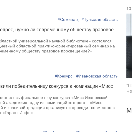
10
#Семинар,
#Тульская область
вопрос, нужно ли современному обществу правовое
областной универсальной научной библиотеке» состоялся
невный областной практико-ориентированный семинар на
временному обществу правовое просвещение?»
#Конкурс,
#Ивановская область
"П
вили победительницу конкурса в номинации «Мисс
Че
состоялось финальное шоу конкурса «Мисс Ивановской
ой академии», одну из номинаций которого – «Мисс
й и красивой традиции организует и проводит совместно с
М
я «Гарант-Инфо»