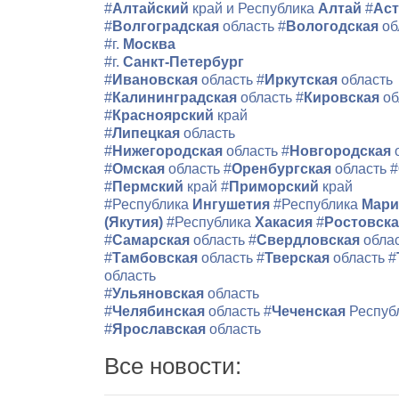
#
Алтайский
край и Республика
Алтай
#
Аст
#
Волгоградская
область
#
Вологодская
об
#г.
Москва
#г.
Санкт-Петербург
#
Ивановская
область
#
Иркутская
область
#
Калининградская
область
#
Кировская
об
#
Красноярский
край
#
Липецкая
область
#
Нижегородская
область
#
Новгородская
#
Омская
область
#
Оренбургская
область
#
#
Пермский
край
#
Приморский
край
#Республика
Ингушетия
#Республика
Мари
(Якутия)
#Республика
Хакасия
#
Ростовск
#
Самарская
область
#
Свердловская
обла
#
Тамбовская
область
#
Тверская
область
#
область
#
Ульяновская
область
#
Челябинская
область
#
Чеченская
Респуб
#
Ярославская
область
Все новости: