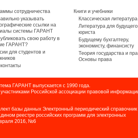
аммы сотрудничества
Книги и учебники
равильно указывать
Классическая литература
ографические ссылки на
Литература для будущего
иалы системы ГАРАНТ
юриста
публиковать свою работу в
Будущему бухгалтеру,
ме ГАРАНТ?
экономисту, финансисту
сии для студентов и
Теория государства и пра
кников
Основы права
контакты
ема ГАРАНТ выпускается с 1990 года.
я участниками Российской ассоциации правовой информаци
лект базы данных Электронный периодический справочник
Едином реестре российских программ для электронных
враля 2016, №6