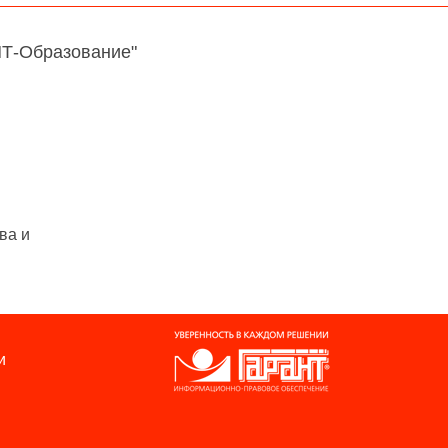
НТ-Образование"
ва и
и