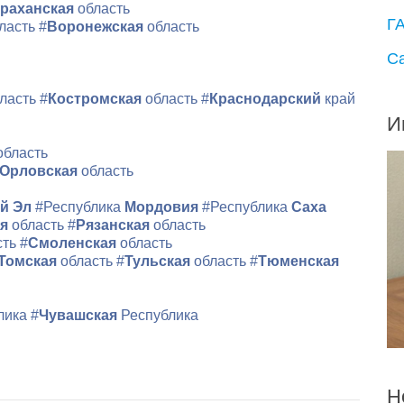
раханская
область
Г
ласть
#
Воронежская
область
С
ласть
#
Костромская
область
#
Краснодарский
край
И
область
Орловская
область
й Эл
#Республика
Мордовия
#Республика
Саха
ая
область
#
Рязанская
область
сть
#
Смоленская
область
Томская
область
#
Тульская
область
#
Тюменская
лика
#
Чувашская
Республика
Н