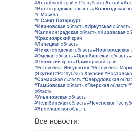
#
Алтайский
край и Республика
Алтай
#
Аст
#
Волгоградская
область
#
Вологодская
об
#г.
Москва
#г.
Санкт-Петербург
#
Ивановская
область
#
Иркутская
область
#
Калининградская
область
#
Кировская
об
#
Красноярский
край
#
Липецкая
область
#
Нижегородская
область
#
Новгородская
#
Омская
область
#
Оренбургская
область
#
#
Пермский
край
#
Приморский
край
#Республика
Ингушетия
#Республика
Мари
(Якутия)
#Республика
Хакасия
#
Ростовск
#
Самарская
область
#
Свердловская
обла
#
Тамбовская
область
#
Тверская
область
#
область
#
Ульяновская
область
#
Челябинская
область
#
Чеченская
Респуб
#
Ярославская
область
Все новости: