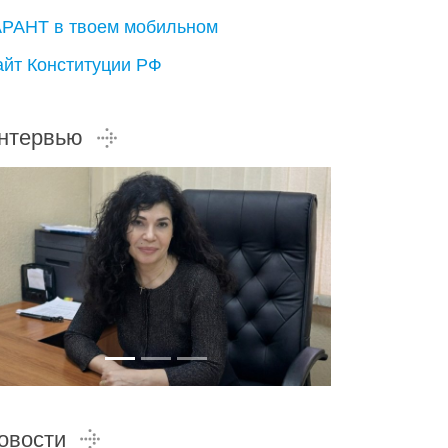
АРАНТ в твоем мобильном
айт Конституции РФ
нтервью
овости