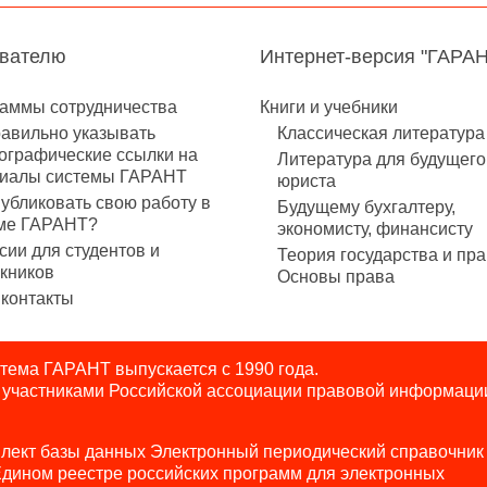
авателю
Интернет-версия "ГАРА
аммы сотрудничества
Книги и учебники
равильно указывать
Классическая литература
ографические ссылки на
Литература для будущего
иалы системы ГАРАНТ
юриста
публиковать свою работу в
Будущему бухгалтеру,
ме ГАРАНТ?
экономисту, финансисту
сии для студентов и
Теория государства и пра
кников
Основы права
контакты
ема ГАРАНТ выпускается с 1990 года.
я участниками Российской ассоциации правовой информаци
лект базы данных Электронный периодический справочник
Едином реестре российских программ для электронных