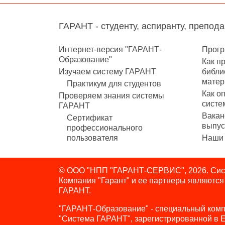
ГАРАНТ - студенту, аспиранту, препод
Интернет-версия "ГАРАНТ-
Прогр
Образование"
Как п
Изучаем систему ГАРАНТ
библи
матер
Практикум для студентов
Как о
Проверяем знания системы
систе
ГАРАНТ
Вакан
Сертификат
выпус
профессионального
пользователя
Наши 
© ООО "НПП "ГАРАНТ-СЕРВИС", 2026. Сист
Компания "Гарант" и ее партнеры являютс
ГАРАНТ.
"ГАРАНТ-Образование" - специальный комп
"Система ГАРАНТ", зарегистрированной в 