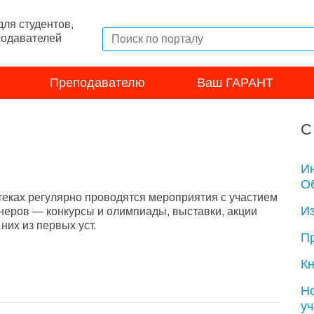
ля студентов,
подавателей
Преподавателю
Ваш ГАРАНТ
С
И
Об
теках регулярно проводятся мероприятия с участием
И
неров — конкурсы и олимпиады, выставки, акции
их из первых уст.
П
Кн
Н
у