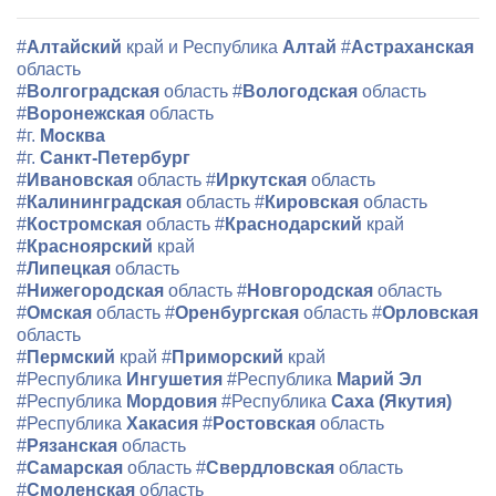
#
Алтайский
край и Республика
Алтай
#
Астраханская
область
#
Волгоградская
область
#
Вологодская
область
#
Воронежская
область
#г.
Москва
#г.
Санкт-Петербург
#
Ивановская
область
#
Иркутская
область
#
Калининградская
область
#
Кировская
область
#
Костромская
область
#
Краснодарский
край
#
Красноярский
край
#
Липецкая
область
#
Нижегородская
область
#
Новгородская
область
#
Омская
область
#
Оренбургская
область
#
Орловская
область
#
Пермский
край
#
Приморский
край
#Республика
Ингушетия
#Республика
Марий Эл
#Республика
Мордовия
#Республика
Саха (Якутия)
#Республика
Хакасия
#
Ростовская
область
#
Рязанская
область
#
Самарская
область
#
Свердловская
область
#
Смоленская
область