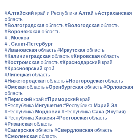
#
Алтайский
край и Республика
Алтай
#
Астраханская
область
#
Волгоградская
область
#
Вологодская
область
#
Воронежская
область
#г.
Москва
#г.
Санкт-Петербург
#
Ивановская
область
#
Иркутская
область
#
Калининградская
область
#
Кировская
область
#
Костромская
область
#
Краснодарский
край
#
Красноярский
край
#
Липецкая
область
#
Нижегородская
область
#
Новгородская
область
#
Омская
область
#
Оренбургская
область
#
Орловская
область
#
Пермский
край
#
Приморский
край
#Республика
Ингушетия
#Республика
Марий Эл
#Республика
Мордовия
#Республика
Саха (Якутия)
#Республика
Хакасия
#
Ростовская
область
#
Рязанская
область
#
Самарская
область
#
Свердловская
область
#
Смоленская
область