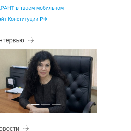
АРАНТ в твоем мобильном
айт Конституции РФ
нтервью
овости