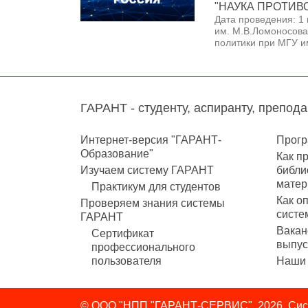
"НАУКА ПРОТИВ
Дата проведения: 1 
им. М.В.Ломоносова
политики при МГУ и
ГАРАНТ - студенту, аспиранту, препод
Интернет-версия "ГАРАНТ-
Прогр
Образование"
Как п
Изучаем систему ГАРАНТ
библи
матер
Практикум для студентов
Как о
Проверяем знания системы
систе
ГАРАНТ
Вакан
Сертификат
выпус
профессионального
пользователя
Наши 
© ООО "НПП "ГАРАНТ-СЕРВИС", 2026. Сист