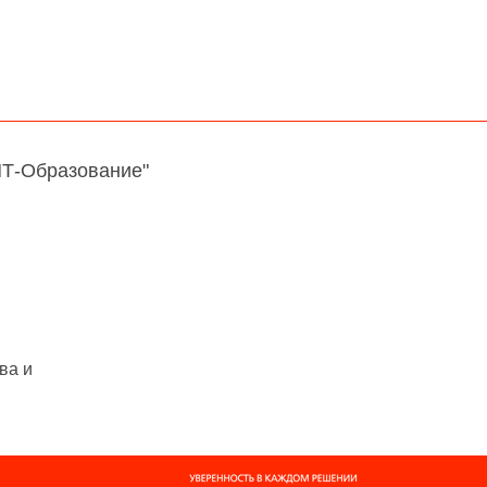
НТ-Образование"
ва и