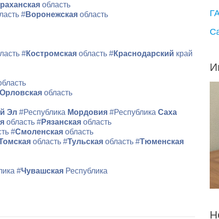
раханская
область
Г
ласть
#
Воронежская
область
С
ласть
#
Костромская
область
#
Краснодарский
край
И
область
Орловская
область
й Эл
#Республика
Мордовия
#Республика
Саха
ая
область
#
Рязанская
область
сть
#
Смоленская
область
Томская
область
#
Тульская
область
#
Тюменская
лика
#
Чувашская
Республика
Н