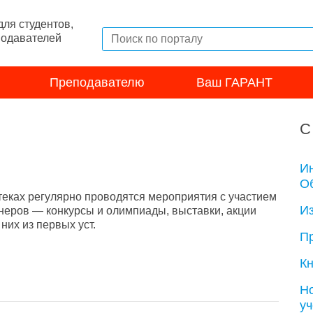
ля студентов,
подавателей
Преподавателю
Ваш ГАРАНТ
С
И
Об
теках регулярно проводятся мероприятия с участием
И
неров — конкурсы и олимпиады, выставки, акции
их из первых уст.
П
Кн
Н
у