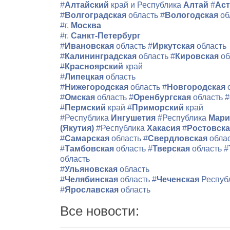
#
Алтайский
край и Республика
Алтай
#
Аст
#
Волгоградская
область
#
Вологодская
об
#г.
Москва
#г.
Санкт-Петербург
#
Ивановская
область
#
Иркутская
область
#
Калининградская
область
#
Кировская
об
#
Красноярский
край
#
Липецкая
область
#
Нижегородская
область
#
Новгородская
#
Омская
область
#
Оренбургская
область
#
#
Пермский
край
#
Приморский
край
#Республика
Ингушетия
#Республика
Мари
(Якутия)
#Республика
Хакасия
#
Ростовск
#
Самарская
область
#
Свердловская
обла
#
Тамбовская
область
#
Тверская
область
#
область
#
Ульяновская
область
#
Челябинская
область
#
Чеченская
Респуб
#
Ярославская
область
Все новости: