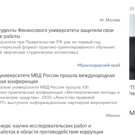
10
#г. Москва
туденты Финансового университета защитили свои
е работы
рситете при Правительстве РФ уже не первый год
интересный формат практико-ориентированного обучения,
 творческие студенческие коллективы).
#Краснодарский край
 университете МВД России прошла международная
кая конференция
рском университете МВД России прошла XXI
"П
чно-практическая конференция «Математические методы и
Че
ические средства». ООО «Агентство правовой
Т» выступило информационным партнёром мероприятия.
М
#Анонс
нкурс научно-исследовательских работ и
работок в области противодействия коррупции