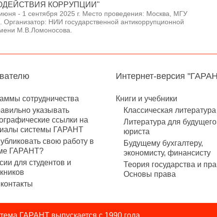
ОДЕЙСТВИЯ КОРРУПЦИИ"
июня - 1 сентября 2025 г. Место проведения: Москва, МГУ
. Организатор: НИИ государственной антикоррупционной
мени М.В.Ломоносова.
авателю
Интернет-версия "ГАРА
аммы сотрудничества
Книги и учебники
равильно указывать
Классическая литература
ографические ссылки на
Литература для будущего
иалы системы ГАРАНТ
юриста
публиковать свою работу в
Будущему бухгалтеру,
ме ГАРАНТ?
экономисту, финансисту
сии для студентов и
Теория государства и пра
кников
Основы права
контакты
ема ГАРАНТ выпускается с 1990 года.