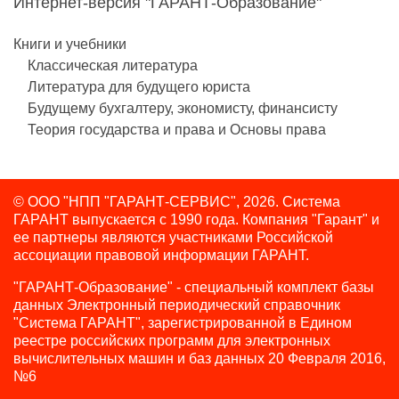
Интернет-версия "ГАРАНТ-Образование"
Книги и учебники
Классическая литература
Литература для будущего юриста
Будущему бухгалтеру, экономисту, финансисту
Теория государства и права и Основы права
© ООО "НПП "ГАРАНТ-СЕРВИС", 2026. Система
ГАРАНТ выпускается с 1990 года.
Компания "Гарант" и
ее партнеры являются участниками Российской
ассоциации правовой информации ГАРАНТ.
"ГАРАНТ-Образование" - специальный комплект базы
данных Электронный периодический справочник
"Система ГАРАНТ", зарегистрированной в Едином
реестре российских программ для электронных
вычислительных машин и баз данных 20 Февраля 2016,
№6