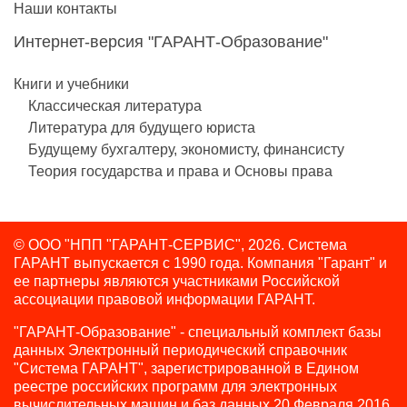
Наши контакты
Интернет-версия "ГАРАНТ-Образование"
Книги и учебники
Классическая литература
Литература для будущего юриста
Будущему бухгалтеру, экономисту, финансисту
Теория государства и права и Основы права
© ООО "НПП "ГАРАНТ-СЕРВИС", 2026. Система
ГАРАНТ выпускается с 1990 года.
Компания "Гарант" и
ее партнеры являются участниками Российской
ассоциации правовой информации ГАРАНТ.
"ГАРАНТ-Образование" - специальный комплект базы
данных Электронный периодический справочник
"Система ГАРАНТ", зарегистрированной в Едином
реестре российских программ для электронных
вычислительных машин и баз данных 20 Февраля 2016,