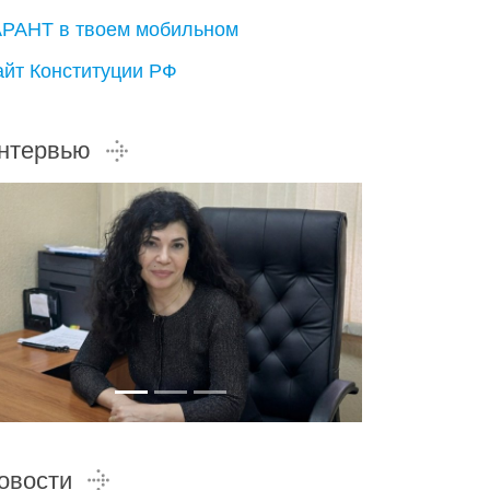
АРАНТ в твоем мобильном
айт Конституции РФ
нтервью
овости