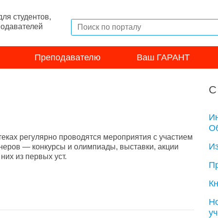
ля студентов,
подавателей
Преподавателю
Ваш ГАРАНТ
С
И
Об
теках регулярно проводятся мероприятия с участием
И
неров — конкурсы и олимпиады, выставки, акции
их из первых уст.
П
Кн
Н
у