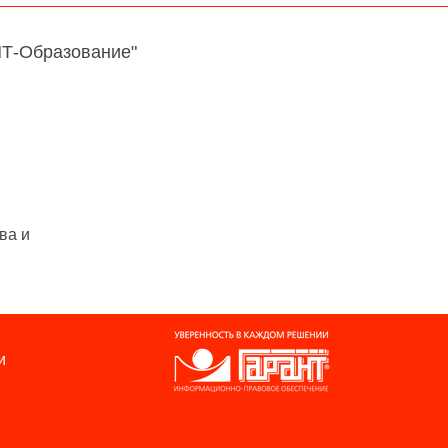
НТ-Образование"
ва и
и