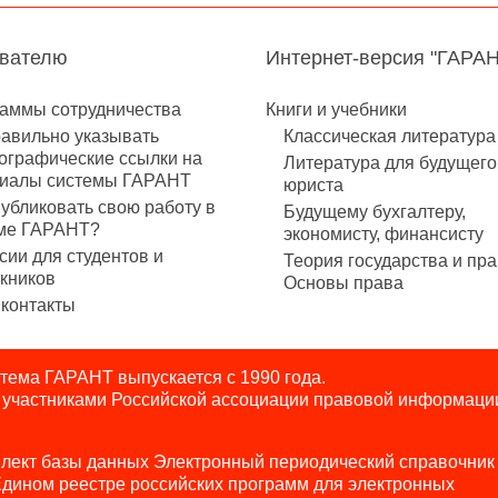
авателю
Интернет-версия "ГАРА
аммы сотрудничества
Книги и учебники
равильно указывать
Классическая литература
ографические ссылки на
Литература для будущего
иалы системы ГАРАНТ
юриста
публиковать свою работу в
Будущему бухгалтеру,
ме ГАРАНТ?
экономисту, финансисту
сии для студентов и
Теория государства и пра
кников
Основы права
контакты
ема ГАРАНТ выпускается с 1990 года.
я участниками Российской ассоциации правовой информаци
лект базы данных Электронный периодический справочник
Едином реестре российских программ для электронных