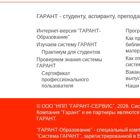
ГАРАНТ - студенту, аспиранту, препод
Интернет-версия "ГАРАНТ-
Прогр
Образование"
Как п
Изучаем систему ГАРАНТ
библи
матер
Практикум для студентов
Как о
Проверяем знания системы
систе
ГАРАНТ
Вакан
Сертификат
выпус
профессионального
пользователя
Наши 
© ООО "НПП "ГАРАНТ-СЕРВИС", 2026. Сист
Компания "Гарант" и ее партнеры являютс
ГАРАНТ.
"ГАРАНТ-Образование" - специальный комп
"Система ГАРАНТ", зарегистрированной в 