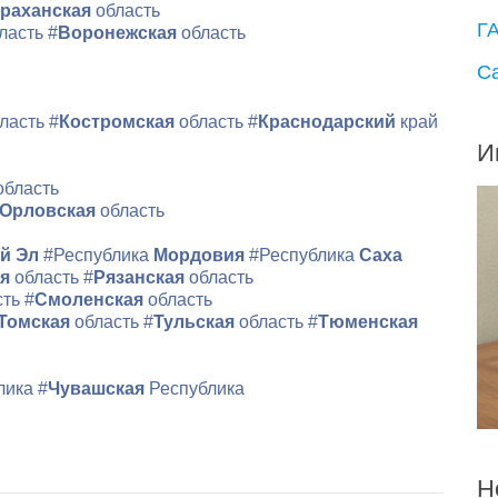
раханская
область
Г
ласть
#
Воронежская
область
С
ласть
#
Костромская
область
#
Краснодарский
край
И
область
Орловская
область
й Эл
#Республика
Мордовия
#Республика
Саха
ая
область
#
Рязанская
область
сть
#
Смоленская
область
Томская
область
#
Тульская
область
#
Тюменская
лика
#
Чувашская
Республика
Н