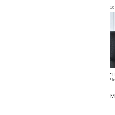
10
"П
Че
М