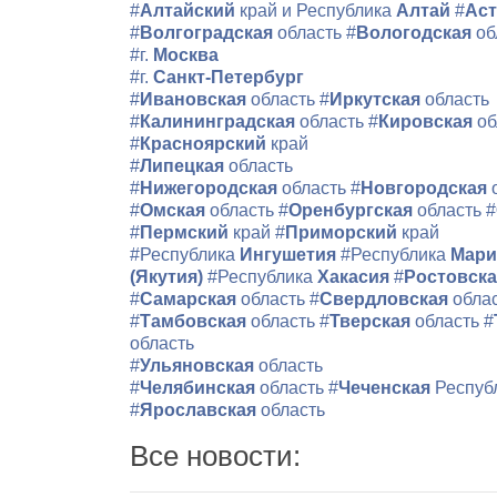
#
Алтайский
край и Республика
Алтай
#
Аст
#
Волгоградская
область
#
Вологодская
об
#г.
Москва
#г.
Санкт-Петербург
#
Ивановская
область
#
Иркутская
область
#
Калининградская
область
#
Кировская
об
#
Красноярский
край
#
Липецкая
область
#
Нижегородская
область
#
Новгородская
#
Омская
область
#
Оренбургская
область
#
#
Пермский
край
#
Приморский
край
#Республика
Ингушетия
#Республика
Мари
(Якутия)
#Республика
Хакасия
#
Ростовск
#
Самарская
область
#
Свердловская
обла
#
Тамбовская
область
#
Тверская
область
#
область
#
Ульяновская
область
#
Челябинская
область
#
Чеченская
Респуб
#
Ярославская
область
Все новости: