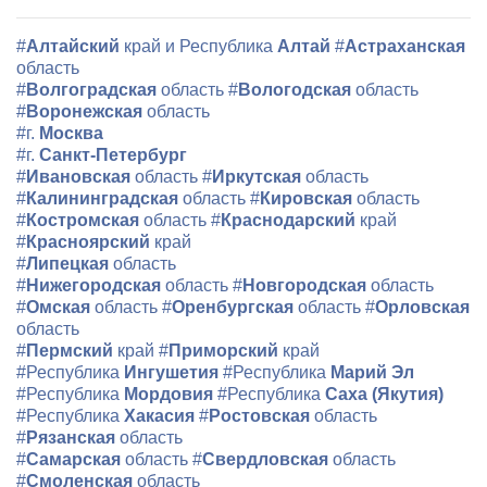
#
Алтайский
край и Республика
Алтай
#
Астраханская
область
#
Волгоградская
область
#
Вологодская
область
#
Воронежская
область
#г.
Москва
#г.
Санкт-Петербург
#
Ивановская
область
#
Иркутская
область
#
Калининградская
область
#
Кировская
область
#
Костромская
область
#
Краснодарский
край
#
Красноярский
край
#
Липецкая
область
#
Нижегородская
область
#
Новгородская
область
#
Омская
область
#
Оренбургская
область
#
Орловская
область
#
Пермский
край
#
Приморский
край
#Республика
Ингушетия
#Республика
Марий Эл
#Республика
Мордовия
#Республика
Саха (Якутия)
#Республика
Хакасия
#
Ростовская
область
#
Рязанская
область
#
Самарская
область
#
Свердловская
область
#
Смоленская
область