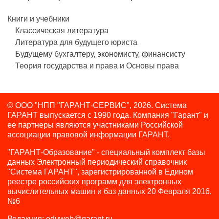
Книги и учебники
Классическая литература
Литература для будущего юриста
Будущему бухгалтеру, экономисту, финансисту
Теория государства и права и Основы права
© ООО "НПП "ГАРАНТ-СЕРВИС", 2026. Система
ГАРАНТ выпускается с 1990 года.
Компания "Гарант" и
ее партнеры являются участниками Российской
ассоциации правовой информации ГАРАНТ.
"ГАРАНТ-Образование" - специальный комплект базы
данных Электронный периодический справочник
"Система ГАРАНТ", зарегистрированной в Едином
реестре российских программ для электронных
вычислительных машин и баз данных 20 Февраля 2016,
№6
Редакция:
eduweb@garant.ru