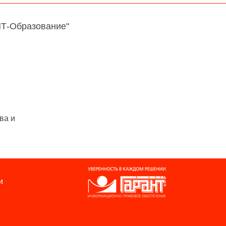
НТ-Образование"
ва и
и