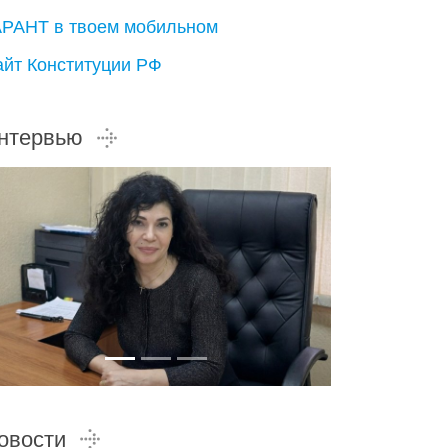
АРАНТ в твоем мобильном
айт Конституции РФ
нтервью
овости