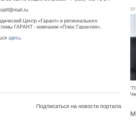
10
alrf@mail.ru.
дический Центр «Гарант» и регионального
стемы ГАРАНТ - компании «Плюс Гарантия».
ться
здесь
.
"П
Че
Подписаться на новости портала
М