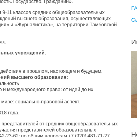
ость. Государство. Гражданин».
Г
я 9-11 классов средних общеобразовательных
еждений высшего образования, осуществляющих
С
ия» и «Журналистика», на территории Тамбовской
И
ях:
льных учреждений:
одействия в прошлом, настоящем и будущем.
ений высшего образования:
альность
и международного права: от идей до их
мире: социально-правовой аспект.
18 года.
я представителей от средних общеобразовательных
 участия представителей образовательных
Н
2-23-62; по общим вопросам +7 (920) 481-71-27.