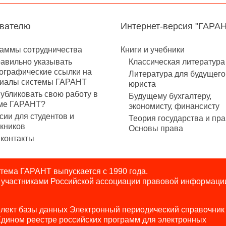
авателю
Интернет-версия "ГАРА
аммы сотрудничества
Книги и учебники
равильно указывать
Классическая литература
ографические ссылки на
Литература для будущего
иалы системы ГАРАНТ
юриста
публиковать свою работу в
Будущему бухгалтеру,
ме ГАРАНТ?
экономисту, финансисту
сии для студентов и
Теория государства и пра
кников
Основы права
контакты
ема ГАРАНТ выпускается с 1990 года.
я участниками Российской ассоциации правовой информаци
лект базы данных Электронный периодический справочник
Едином реестре российских программ для электронных