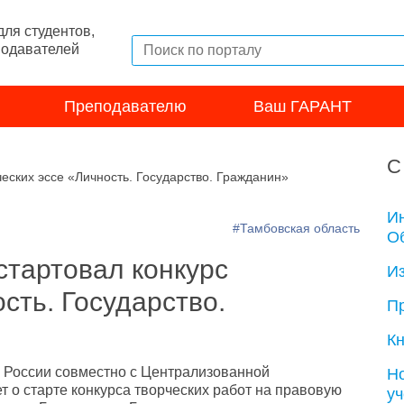
ля студентов,
подавателей
Преподавателю
Ваш ГАРАНТ
С
ческих эссе «Личность. Государство. Гражданин»
И
#Тамбовская область
Об
стартовал конкурс
И
сть. Государство.
П
Кн
 России совместно с Централизованной
Н
т о старте конкурса творческих работ на правовую
у