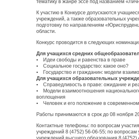
тематику в жанре эссе под названием «Личн
К участию в Конкурсе допускаются учащиес
учреждений, а также образовательных учр
подготовку по направлениям «Юриспруденц
области.
Конкурс проводится в следующих номинаци
Для учащихся средних общеобразовате
• Идеи свободы и равенства в праве
• Социальное государство: какое оно?
• Государство и гражданин: модели взаим
Для учащихся образовательных учрежд
• Справедливость в праве: ожидание и ре
• Модели взаимоотношения национального 
воплощения
• Человек и его положение в современном 
Работы принимаются в срок до 08 ноября 20
Контактные телефоны: по вопросам участи
учреждений 8 (4752) 56-06-55; по вопросам
учреждений высшего образования 8 (4752) 4