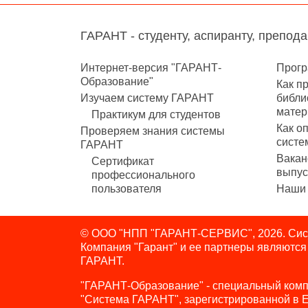
ГАРАНТ - студенту, аспиранту, препод
Интернет-версия "ГАРАНТ-
Прогр
Образование"
Как п
Изучаем систему ГАРАНТ
библи
матер
Практикум для студентов
Как о
Проверяем знания системы
систе
ГАРАНТ
Вакан
Сертификат
выпус
профессионального
пользователя
Наши 
© ООО "НПП "ГАРАНТ-СЕРВИС", 2026. Сист
Компания "Гарант" и ее партнеры являютс
ГАРАНТ.
"ГАРАНТ-Образование" - специальный комп
"Система ГАРАНТ", зарегистрированной в 