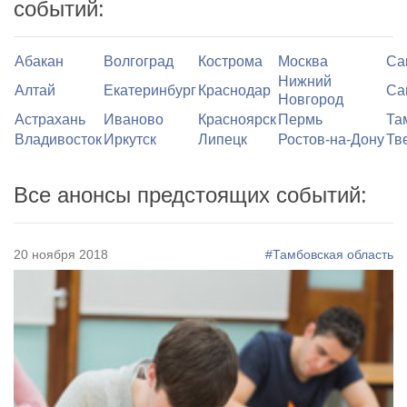
событий:
Абакан
Волгоград
Кострома
Москва
Са
Нижний
Алтай
Екатеринбург
Краснодар
Са
Новгород
Астрахань
Иваново
Красноярск
Пермь
Та
Владивосток
Иркутск
Липецк
Ростов-на-Дону
Тв
Все анонсы предстоящих событий:
20 ноября 2018
#Тамбовская область