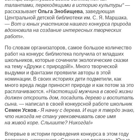
талантами, переходящими в историю культуры“
—
рассказывает
Ольга Знобищева
, заведующая
Центральной детской библиотеки им.
С. Я. Маршака
.
—
Вот и юных участников нашего конкурса природа
вдохновила на создание интересных творческих
работ»
.
По словам организаторов, самое большое количество
работ на конкурс библиотека получила от младших
школьников, которые сочинили экологические сказки
на тему «Дружи с природой!». Много творческой
выдумки и фантазии проявили авторы в этой
номинации. В своих историях дети подметили, как
много вреда люди приносят природе и как потом за это
расплачиваются.
«Настоящий мужчина в своей жизни
должен отсроить дом, посадить дерево и воспитать
сына.
— написал в своей конкурсной работе школьник
Семен Усков
.-
Я начну с дерева. И еще я твердо знаю,
что никогда не стану увековечивать свое имя
на живой коре. Слышите? Никогда!»
Впервые в истории проведения конкурса в этом году