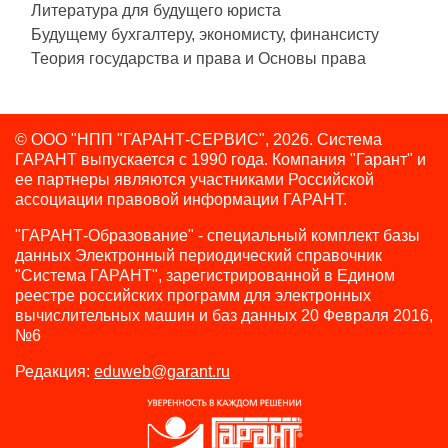
Литература для будущего юриста
Будущему бухгалтеру, экономисту, финансисту
Теория государства и права и Основы права
© ООО "НПП "ГАРАНТ-СЕРВИС", 2026. Система
ГАРАНТ выпускается с 1990 года.
Компания "Гарант" и
ее партнеры являются участниками Российской
ассоциации правовой информации ГАРАНТ.
"ГАРАНТ-Образование" - специальный комплект базы
данных Электронный периодический справочник
"Система ГАРАНТ", зарегистрированной в Едином
реестре российских программ для электронных
вычислительных машин и баз данных 20 Февраля 2016,
№6
Редакция:
eduweb@garant.ru