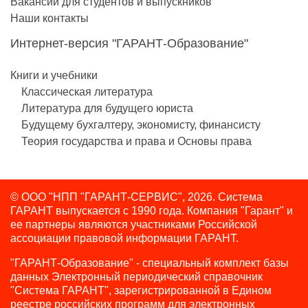
Вакансии для студентов и выпускников
Наши контакты
Интернет-версия "ГАРАНТ-Образование"
Книги и учебники
Классическая литература
Литература для будущего юриста
Будущему бухгалтеру, экономисту, финансисту
Теория государства и права и Основы права
© ООО "НПП "ГАРАНТ-СЕРВИС", 2026. Система
ГАРАНТ выпускается с 1990 года.
Компания "Гарант" и
ее партнеры являются участниками Российской
ассоциации правовой информации ГАРАНТ.
"ГАРАНТ-Образование" - специальный комплект базы
данных Электронный периодический справочник
"Система ГАРАНТ", зарегистрированной в Едином
реестре российских программ для электронных