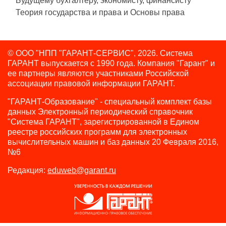
Будущему бухгалтеру, экономисту, финансисту
Теория государства и права и Основы права
© ООО "НПП "ГАРАНТ-СЕРВИС", 2026. Система
ГАРАНТ выпускается с 1990 года.
Компания "Гарант" и
ее партнеры являются участниками Российской
ассоциации правовой информации ГАРАНТ.
"ГАРАНТ-Образование" - специальный комплект базы
данных Электронный периодический справочник
"Система ГАРАНТ", зарегистрированной в Едином
реестре российских программ для электронных
вычислительных машин и баз данных 20 Февраля 2016,
№6
Редакция:
eduweb@garant.ru