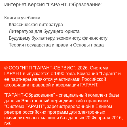
Интернет-версия "ГАРАНТ-Образование"
Книги и учебники
Классическая литература
Литература для будущего юриста
Будущему бухгалтеру, экономисту, финансисту
Теория государства и права и Основы права
© ООО "НПП "ГАРАНТ-СЕРВИС", 2026. Система
ГАРАНТ выпускается с 1990 года.
Компания "Гарант" и
ее партнеры являются участниками Российской
ассоциации правовой информации ГАРАНТ.
"ГАРАНТ-Образование" - специальный комплект базы
данных Электронный периодический справочник
"Система ГАРАНТ", зарегистрированной в Едином
реестре российских программ для электронных
вычислительных машин и баз данных 20 Февраля 2016,
№6