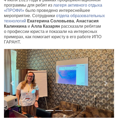
программы для ребят из
лагеря активного отдыха
«ПРОФИ»
было проведено интереснейшее
мероприятие. Сотрудники
отдела образовательных
технологий
Екатерина Соловьева
,
Анастасия
Калинкина
и
Алла Казарян
рассказали ребятам
о профессии юриста и показали на интересных
примерах
,
как помогает юристу в его работе ИПО
ГАРАНТ.
Previous
Next