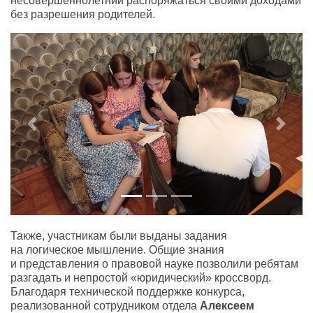
несовершеннолетний распоряжаться своими доходами
без разрешения родителей.
Previous
Next
Также
,
участникам были выданы задания
на логическое мышление. Общие знания
и представления о правовой науке позволили ребятам
разгадать и непростой
«
юридический» кроссворд.
Благодаря технической поддержке конкурса
,
реализованной сотрудником отдела
Алексеем