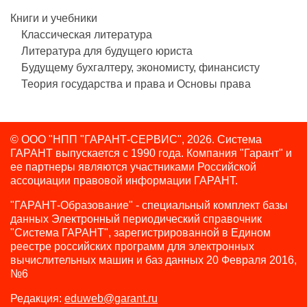
Книги и учебники
Классическая литература
Литература для будущего юриста
Будущему бухгалтеру, экономисту, финансисту
Теория государства и права и Основы права
© ООО "НПП "ГАРАНТ-СЕРВИС", 2026. Система
ГАРАНТ выпускается с 1990 года.
Компания "Гарант" и
ее партнеры являются участниками Российской
ассоциации правовой информации ГАРАНТ.
"ГАРАНТ-Образование" - специальный комплект базы
данных Электронный периодический справочник
"Система ГАРАНТ", зарегистрированной в Едином
реестре российских программ для электронных
вычислительных машин и баз данных 20 Февраля 2016,
№6
Редакция:
eduweb@garant.ru