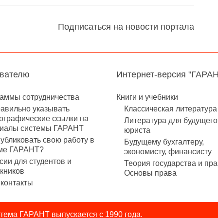
Подписаться на новости портала
авателю
Интернет-версия "ГАРА
аммы сотрудничества
Книги и учебники
равильно указывать
Классическая литература
ографические ссылки на
Литература для будущего
иалы системы ГАРАНТ
юриста
публиковать свою работу в
Будущему бухгалтеру,
ме ГАРАНТ?
экономисту, финансисту
сии для студентов и
Теория государства и пра
кников
Основы права
контакты
ема ГАРАНТ выпускается с 1990 года.