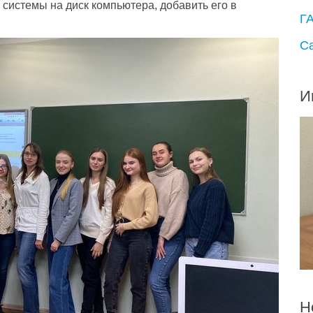
 системы на диск компьютера, добавить его в
Г
С
И
Н