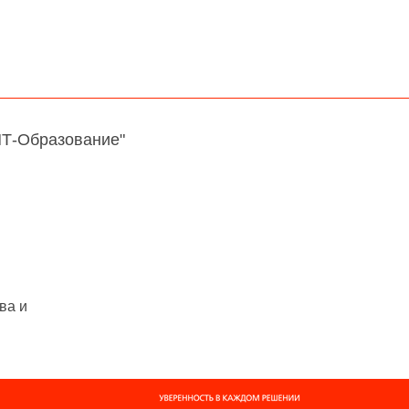
НТ-Образование"
ва и