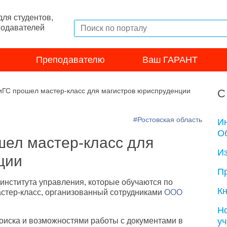
ля студентов,
подавателей
Преподавателю
Ваш ГАРАНТ
ГС прошел мастер-класс для магистров юриспруденции
С
#Ростовская область
И
Об
ел мастер-класс для
И
ции
П
института управления, которые обучаются по
Кн
астер-класс, организованный сотрудниками
ООО
Н
у
оиска и возможностями работы с документами в