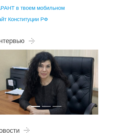
АРАНТ в твоем мобильном
айт Конституции РФ
нтервью
овости