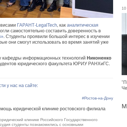
10
ервисами
ГАРАНТ-LegalTech
, как
аналитическая
огли самостоятельно составить доверенность в
в»
. Студенты проявили большой интерес в изучении
рые они смогут использовать во время занятий уже
ту кафедры информационных технологий
Никоненко
тудентов юридического факультета ЮРИУ РАНХиГС.
"П
ти у нас на сайте:
Че
#Ростов-на-Дону
М
мощь юридической клинике ростовского филиала
 юридический клинике Российского Государственного
судия студенты познакомились с основными