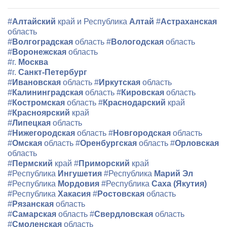
#
Алтайский
край и Республика
Алтай
#
Астраханская
область
#
Волгоградская
область
#
Вологодская
область
#
Воронежская
область
#г.
Москва
#г.
Санкт-Петербург
#
Ивановская
область
#
Иркутская
область
#
Калининградская
область
#
Кировская
область
#
Костромская
область
#
Краснодарский
край
#
Красноярский
край
#
Липецкая
область
#
Нижегородская
область
#
Новгородская
область
#
Омская
область
#
Оренбургская
область
#
Орловская
область
#
Пермский
край
#
Приморский
край
#Республика
Ингушетия
#Республика
Марий Эл
#Республика
Мордовия
#Республика
Саха (Якутия)
#Республика
Хакасия
#
Ростовская
область
#
Рязанская
область
#
Самарская
область
#
Свердловская
область
#
Смоленская
область