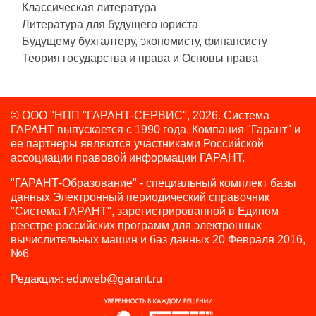
Классическая литература
Литература для будущего юриста
Будущему бухгалтеру, экономисту, финансисту
Теория государства и права и Основы права
© ООО "НПП "ГАРАНТ-СЕРВИС", 2026. Система
ГАРАНТ выпускается с 1990 года.
Компания "Гарант" и
ее партнеры являются участниками Российской
ассоциации правовой информации ГАРАНТ.
"ГАРАНТ-Образование" - специальный комплект базы
данных Электронный периодический справочник
"Система ГАРАНТ", зарегистрированной в Едином
реестре российских программ для электронных
вычислительных машин и баз данных 20 Февраля 2016,
№6
Редакция:
eduweb@garant.ru