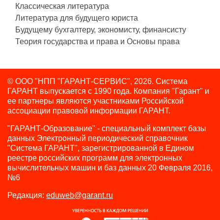
Классическая литература
Литература для будущего юриста
Будущему бухгалтеру, экономисту, финансисту
Теория государства и права и Основы права
© ООО "НПП "ГАРАНТ-СЕРВИС", 2026. Система
ГАРАНТ выпускается с 1990 года.
Компания "Гарант" и
ее партнеры являются участниками Российской
ассоциации правовой информации ГАРАНТ.
"ГАРАНТ-Образование" - специальный комплект базы
данных Электронный периодический справочник
"Система ГАРАНТ", зарегистрированной в Едином
реестре российских программ для электронных
вычислительных машин и баз данных 20 Февраля 2016,
№6
Редакция:
eduweb@garant.ru