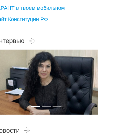
АРАНТ в твоем мобильном
айт Конституции РФ
нтервью
овости