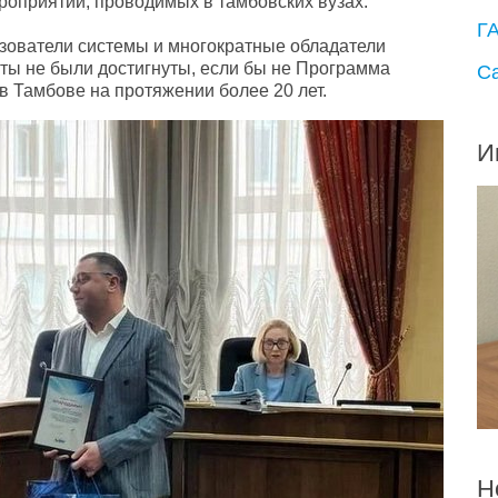
роприятий, проводимых в тамбовских вузах.
Г
зователи системы и многократные обладатели
ты не были достигнуты, если бы не Программа
С
в Тамбове на протяжении более 20 лет.
И
Н