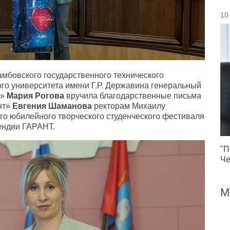
10
амбовского государственного технического
ого университета имени Г.Р. Державина генеральный
в»
Мария Рогова
вручила благодарственные письма
нт»
Евгения Шаманова
ректорам Михаилу
-го юбилейного творческого студенческого фестиваля
пендии ГАРАНТ.
"П
Че
М