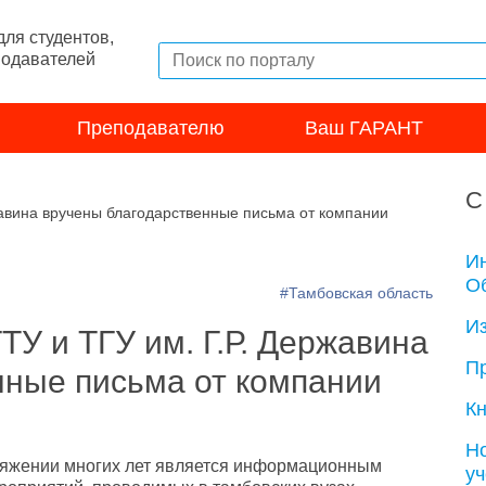
ля студентов,
подавателей
Преподавателю
Ваш ГАРАНТ
С
жавина вручены благодарственные письма от компании
И
Об
#Тамбовская область
И
ТУ и ТГУ им. Г.Р. Державина
П
нные письма от компании
Кн
Н
яжении многих лет является информационным
у