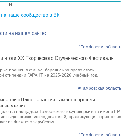
и
на наше сообщество в ВК
сти на нашем сайте:
#Тамбовская область
и итоги XX Творческого Студенческого Фестиваля
орые прошли в финал, боролись за право стать
й стипендии ГАРАНТ на 2025-2026 учебный год.
#Тамбовская область
омпании «Плюс Гарантия Тамбов» прошли
овые чтения
ило на площадках Тамбовского госуниверситета имени Г.Р.
ив выдающихся исследователей, практикующих юристов из
акже из ближнего зарубежья.
#Тамбовская область