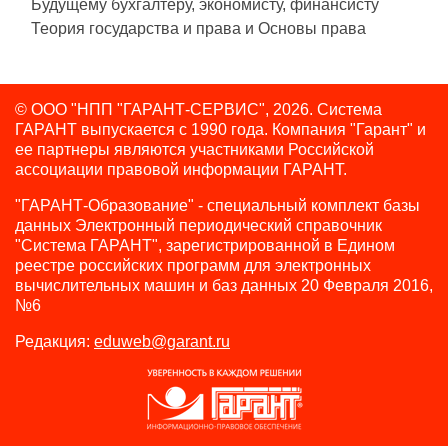
Будущему бухгалтеру, экономисту, финансисту
Теория государства и права и Основы права
© ООО "НПП "ГАРАНТ-СЕРВИС", 2026. Система
ГАРАНТ выпускается с 1990 года.
Компания "Гарант" и
ее партнеры являются участниками Российской
ассоциации правовой информации ГАРАНТ.
"ГАРАНТ-Образование" - специальный комплект базы
данных Электронный периодический справочник
"Система ГАРАНТ", зарегистрированной в Едином
реестре российских программ для электронных
вычислительных машин и баз данных 20 Февраля 2016,
№6
Редакция:
eduweb@garant.ru