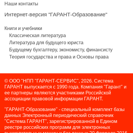
Наши контакты
Интернет-версия "ГАРАНТ-Образование"
Книги и учебники
Классическая литература
Литература для будущего юриста
Будущему бухгалтеру, экономисту, финансисту
Теория государства и права и Основы права
© ООО "НПП "ГАРАНТ-СЕРВИС", 2026. Система
ГАРАНТ выпускается с 1990 года.
Компания "Гарант" и
ее партнеры являются участниками Российской
ассоциации правовой информации ГАРАНТ.
"ГАРАНТ-Образование" - специальный комплект базы
данных Электронный периодический справочник
"Система ГАРАНТ", зарегистрированной в Едином
реестре российских программ для электронных