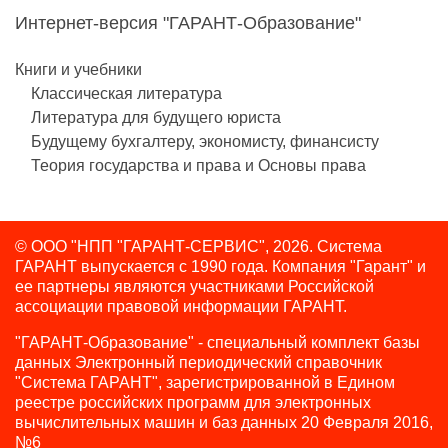
Интернет-версия "ГАРАНТ-Образование"
Книги и учебники
Классическая литература
Литература для будущего юриста
Будущему бухгалтеру, экономисту, финансисту
Теория государства и права и Основы права
© ООО "НПП "ГАРАНТ-СЕРВИС", 2026. Система
ГАРАНТ выпускается с 1990 года.
Компания "Гарант" и
ее партнеры являются участниками Российской
ассоциации правовой информации ГАРАНТ.
"ГАРАНТ-Образование" - специальный комплект базы
данных Электронный периодический справочник
"Система ГАРАНТ", зарегистрированной в Едином
реестре российских программ для электронных
вычислительных машин и баз данных 20 Февраля 2016,
№6