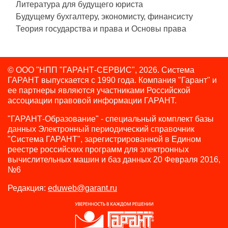
Литература для будущего юриста
Будущему бухгалтеру, экономисту, финансисту
Теория государства и права и Основы права
© ООО "НПП "ГАРАНТ-СЕРВИС", 2026. Система
ГАРАНТ выпускается с 1990 года.
Компания "Гарант" и
ее партнеры являются участниками Российской
ассоциации правовой информации ГАРАНТ.
"ГАРАНТ-Образование" - специальный комплект базы
данных Электронный периодический справочник
"Система ГАРАНТ", зарегистрированной в Едином
реестре российских программ для электронных
вычислительных машин и баз данных 20 Февраля 2016,
№6
Редакция:
eduweb@garant.ru