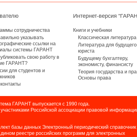
авателю
Интернет-версия "ГАРА
аммы сотрудничества
Книги и учебники
равильно указывать
Классическая литература
ографические ссылки на
Литература для будущего
иалы системы ГАРАНТ
юриста
публиковать свою работу в
Будущему бухгалтеру,
ме ГАРАНТ?
экономисту, финансисту
сии для студентов и
Теория государства и пра
кников
Основы права
контакты
ема ГАРАНТ выпускается с 1990 года.
я участниками Российской ассоциации правовой информаци
лект базы данных Электронный периодический справочник
Едином реестре российских программ для электронных