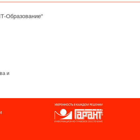
НТ-Образование"
ва и
и