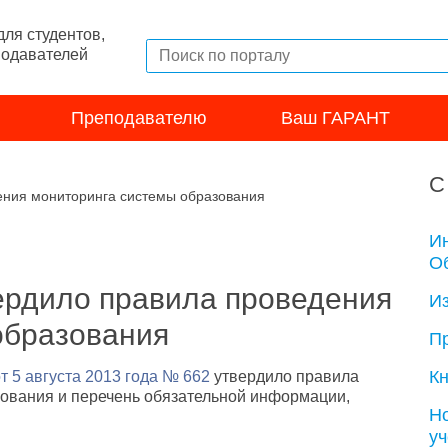
ля студентов,
подавателей
Преподавателю
Ваш ГАРАНТ
С
ения мониторинга системы образования
И
Об
ердило правила проведения
И
образования
П
Кн
т 5 августа 2013 года № 662
утвердило правила
ования и перечень обязательной информации,
Н
у