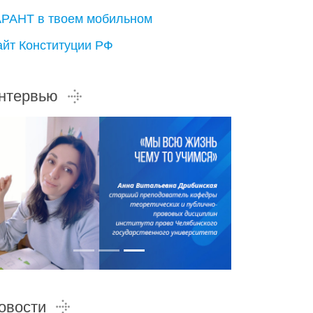
АРАНТ в твоем мобильном
айт Конституции РФ
нтервью
овости