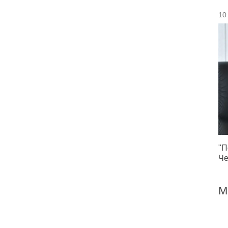
10
"П
Че
М