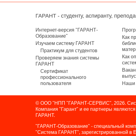
ГАРАНТ - студенту, аспиранту, препод
Интернет-версия "ГАРАНТ-
Прогр
Образование"
Как п
Изучаем систему ГАРАНТ
библи
матер
Практикум для студентов
Как о
Проверяем знания системы
систе
ГАРАНТ
Вакан
Сертификат
выпус
профессионального
пользователя
Наши 
© ООО "НПП "ГАРАНТ-СЕРВИС", 2026. Сист
Компания "Гарант" и ее партнеры являютс
ГАРАНТ.
"ГАРАНТ-Образование" - специальный комп
"Система ГАРАНТ", зарегистрированной в 