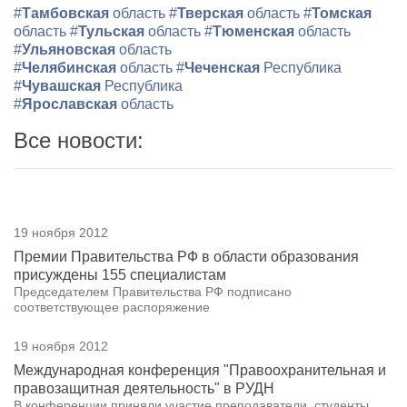
#
Тамбовская
область
#
Тверская
область
#
Томская
область
#
Тульская
область
#
Тюменская
область
#
Ульяновская
область
#
Челябинская
область
#
Чеченская
Республика
#
Чувашская
Республика
#
Ярославская
область
Все новости:
19 ноября 2012
Премии Правительства РФ в области образования
присуждены 155 специалистам
Председателем Правительства РФ подписано
соответствующее распоряжение
19 ноября 2012
Международная конференция "Правоохранительная и
правозащитная деятельность" в РУДН
В конференции приняли участие преподаватели, студенты,