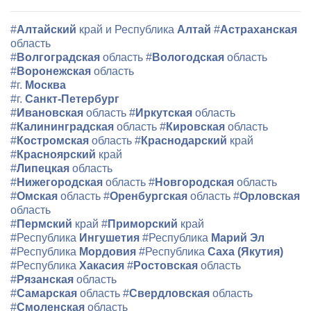
#
Алтайский
край и Республика
Алтай
#
Астраханская
область
#
Волгоградская
область
#
Вологодская
область
#
Воронежская
область
#г.
Москва
#г.
Санкт-Петербург
#
Ивановская
область
#
Иркутская
область
#
Калининградская
область
#
Кировская
область
#
Костромская
область
#
Краснодарский
край
#
Красноярский
край
#
Липецкая
область
#
Нижегородская
область
#
Новгородская
область
#
Омская
область
#
Оренбургская
область
#
Орловская
область
#
Пермский
край
#
Приморский
край
#Республика
Ингушетия
#Республика
Марий Эл
#Республика
Мордовия
#Республика
Саха (Якутия)
#Республика
Хакасия
#
Ростовская
область
#
Рязанская
область
#
Самарская
область
#
Свердловская
область
#
Смоленская
область