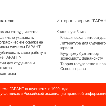
авателю
Интернет-версия "ГАРА
аммы сотрудничества
Книги и учебники
равильно указывать
Классическая литература
ографические ссылки на
Литература для будущего
иалы системы ГАРАНТ
юриста
публиковать свою работу в
Будущему бухгалтеру,
ме ГАРАНТ?
экономисту, финансисту
сии для студентов и
Теория государства и пра
кников
Основы права
контакты
ема ГАРАНТ выпускается с 1990 года.
я участниками Российской ассоциации правовой информаци