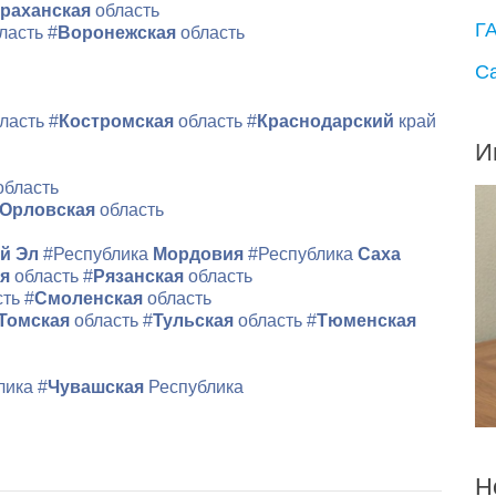
раханская
область
Г
ласть
#
Воронежская
область
С
ласть
#
Костромская
область
#
Краснодарский
край
И
область
Орловская
область
й Эл
#Республика
Мордовия
#Республика
Саха
ая
область
#
Рязанская
область
сть
#
Смоленская
область
Томская
область
#
Тульская
область
#
Тюменская
лика
#
Чувашская
Республика
Н