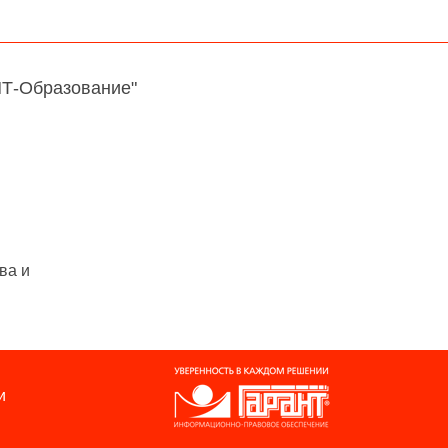
НТ-Образование"
ва и
и