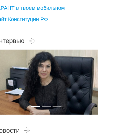
АРАНТ в твоем мобильном
айт Конституции РФ
нтервью
овости