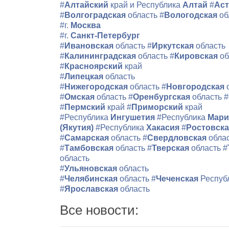
#
Алтайский
край и Республика
Алтай
#
Аст
#
Волгоградская
область
#
Вологодская
об
#г.
Москва
#г.
Санкт-Петербург
#
Ивановская
область
#
Иркутская
область
#
Калининградская
область
#
Кировская
об
#
Красноярский
край
#
Липецкая
область
#
Нижегородская
область
#
Новгородская
#
Омская
область
#
Оренбургская
область
#
#
Пермский
край
#
Приморский
край
#Республика
Ингушетия
#Республика
Мари
(Якутия)
#Республика
Хакасия
#
Ростовск
#
Самарская
область
#
Свердловская
обла
#
Тамбовская
область
#
Тверская
область
#
область
#
Ульяновская
область
#
Челябинская
область
#
Чеченская
Респуб
#
Ярославская
область
Все новости: