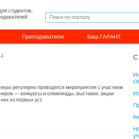
ля студентов,
подавателей
Преподавателю
Ваш ГАРАНТ
12
С
И
Об
теках регулярно проводятся мероприятия с участием
И
неров — конкурсы и олимпиады, выставки, акции
их из первых уст.
П
Кн
Н
у