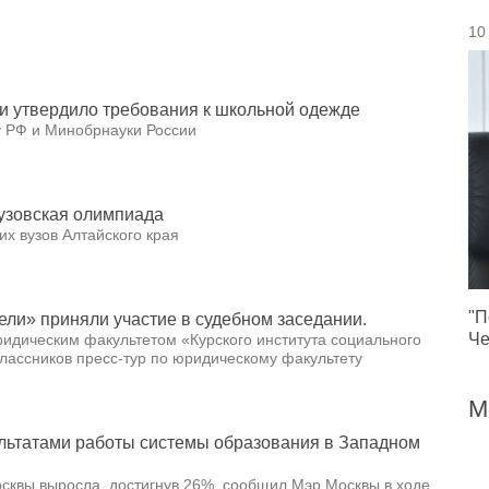
10
и утвердило требования к школьной одежде
у РФ и Минобрнауки России
узовская олимпиада
х вузов Алтайского края
"П
ли» приняли участие в судебном заседании.
Че
идическим факультетом «Курского института социального
лассников пресс-тур по юридическому факультету
М
льтатами работы системы образования в Западном
сквы выросла, достигнув 26%, сообщил Мэр Москвы в ходе