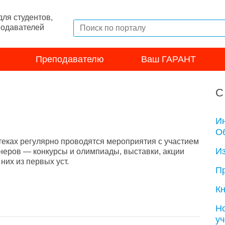
ля студентов,
подавателей
Преподавателю
Ваш ГАРАНТ
С
И
Об
теках регулярно проводятся мероприятия с участием
И
неров — конкурсы и олимпиады, выставки, акции
их из первых уст.
П
Кн
Н
у