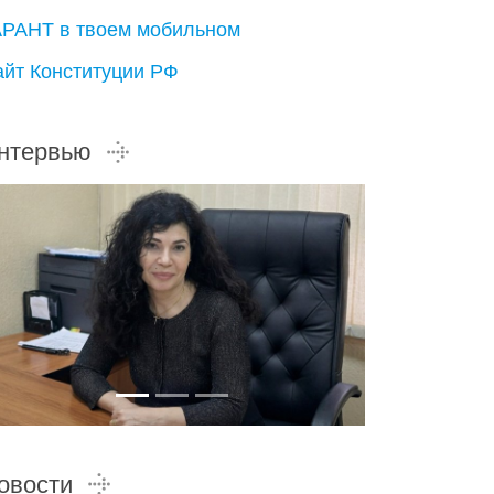
АРАНТ в твоем мобильном
айт Конституции РФ
нтервью
овости