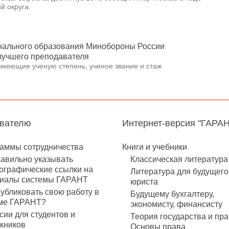
й округа.
нального образования Минобороны России
 лучшего преподавателя
имеющие ученую степень, ученое звание и стаж
авателю
Интернет-версия "ГАРА
аммы сотрудничества
Книги и учебники
равильно указывать
Классическая литература
ографические ссылки на
Литература для будущего
иалы системы ГАРАНТ
юриста
публиковать свою работу в
Будущему бухгалтеру,
ме ГАРАНТ?
экономисту, финансисту
сии для студентов и
Теория государства и пра
кников
Основы права