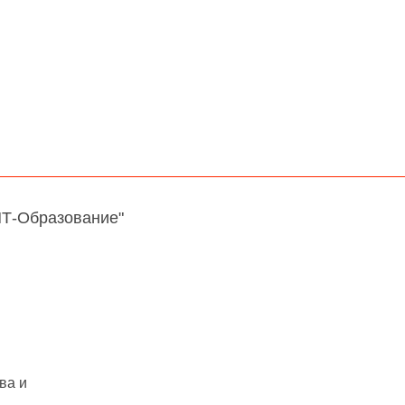
НТ-Образование"
ва и