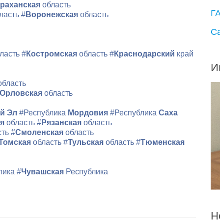
раханская
область
Г
ласть
#
Воронежская
область
С
ласть
#
Костромская
область
#
Краснодарский
край
И
область
Орловская
область
й Эл
#Республика
Мордовия
#Республика
Саха
ая
область
#
Рязанская
область
сть
#
Смоленская
область
Томская
область
#
Тульская
область
#
Тюменская
лика
#
Чувашская
Республика
Н