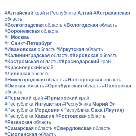
#
Алтайский
край и Республика
Алтай
#
Астраханская
область
#
Волгоградская
область
#
Вологодская
область
#
Воронежская
область
#г.
Москва
#г.
Санкт-Петербург
#
Ивановская
область
#
Иркутская
область
#
Калининградская
область
#
Кировская
область
#
Костромская
область
#
Краснодарский
край
#
Красноярский
край
#
Липецкая
область
#
Нижегородская
область
#
Новгородская
область
#
Омская
область
#
Оренбургская
область
#
Орловская
область
#
Пермский
край
#
Приморский
край
#Республика
Ингушетия
#Республика
Марий Эл
#Республика
Мордовия
#Республика
Саха (Якутия)
#Республика
Хакасия
#
Ростовская
область
#
Рязанская
область
#
Самарская
область
#
Свердловская
область
#
Смоленская
область