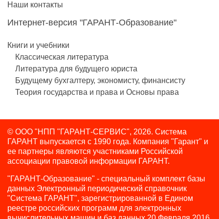
Наши контакты
Интернет-версия "ГАРАНТ-Образование"
Книги и учебники
Классическая литература
Литература для будущего юриста
Будущему бухгалтеру, экономисту, финансисту
Теория государства и права и Основы права
© ООО "НПП "ГАРАНТ-СЕРВИС", 2026. Система
ГАРАНТ выпускается с 1990 года.
Компания "Гарант" и
ее партнеры являются участниками Российской
ассоциации правовой информации ГАРАНТ.
"ГАРАНТ-Образование" - специальный комплект базы
данных Электронный периодический справочник
"Система ГАРАНТ", зарегистрированной в Едином
реестре российских программ для электронных
вычислительных машин и баз данных 20 Февраля 2016,