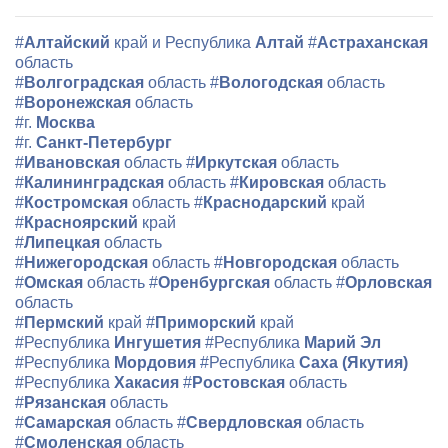
#
Алтайский
край и Республика
Алтай
#
Астраханская
область
#
Волгоградская
область
#
Вологодская
область
#
Воронежская
область
#г.
Москва
#г.
Санкт-Петербург
#
Ивановская
область
#
Иркутская
область
#
Калининградская
область
#
Кировская
область
#
Костромская
область
#
Краснодарский
край
#
Красноярский
край
#
Липецкая
область
#
Нижегородская
область
#
Новгородская
область
#
Омская
область
#
Оренбургская
область
#
Орловская
область
#
Пермский
край
#
Приморский
край
#Республика
Ингушетия
#Республика
Марий Эл
#Республика
Мордовия
#Республика
Саха (Якутия)
#Республика
Хакасия
#
Ростовская
область
#
Рязанская
область
#
Самарская
область
#
Свердловская
область
#
Смоленская
область