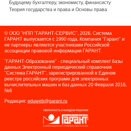
Будущему бухгалтеру, экономисту, финансисту
Теория государства и права и Основы права
© ООО "НПП "ГАРАНТ-СЕРВИС", 2026. Система
ГАРАНТ выпускается с 1990 года.
Компания "Гарант" и
ее партнеры являются участниками Российской
ассоциации правовой информации ГАРАНТ.
"ГАРАНТ-Образование" - специальный комплект базы
данных Электронный периодический справочник
"Система ГАРАНТ", зарегистрированной в Едином
реестре российских программ для электронных
вычислительных машин и баз данных 20 Февраля 2016,
№6
Редакция:
eduweb@garant.ru