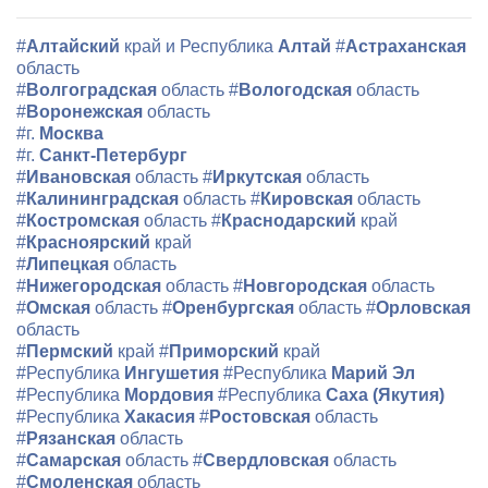
#
Алтайский
край и Республика
Алтай
#
Астраханская
область
#
Волгоградская
область
#
Вологодская
область
#
Воронежская
область
#г.
Москва
#г.
Санкт-Петербург
#
Ивановская
область
#
Иркутская
область
#
Калининградская
область
#
Кировская
область
#
Костромская
область
#
Краснодарский
край
#
Красноярский
край
#
Липецкая
область
#
Нижегородская
область
#
Новгородская
область
#
Омская
область
#
Оренбургская
область
#
Орловская
область
#
Пермский
край
#
Приморский
край
#Республика
Ингушетия
#Республика
Марий Эл
#Республика
Мордовия
#Республика
Саха (Якутия)
#Республика
Хакасия
#
Ростовская
область
#
Рязанская
область
#
Самарская
область
#
Свердловская
область
#
Смоленская
область