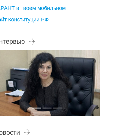
АРАНТ в твоем мобильном
айт Конституции РФ
нтервью
овости