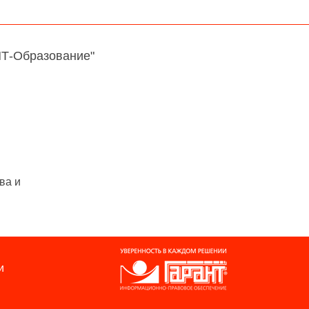
НТ-Образование"
ва и
и