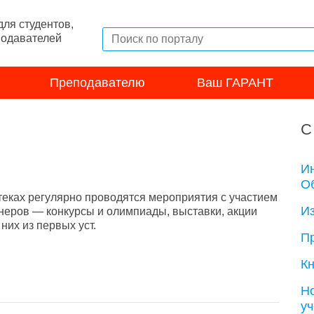
ля студентов,
подавателей
Преподавателю
Ваш ГАРАНТ
С
И
Об
теках регулярно проводятся мероприятия с участием
И
неров — конкурсы и олимпиады, выставки, акции
их из первых уст.
П
Кн
Н
у