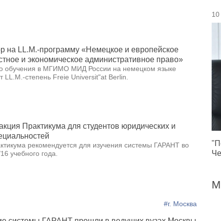
10
р на LL.M.-программу «Немецкое и европейское
стное и экономическое административное право»
го обучения в МГИМО МИД России на немецком языке
LL.M.-степень Freie Universit"at Berlin.
кция Практикума для студентов юридических и
ециальностей
"П
ктикума рекомендуется для изучения системы ГАРАНТ во
Че
16 учебного года.
М
#г. Москва
ие системы ГАРАНТ прошли в ведущих вузах Москвы