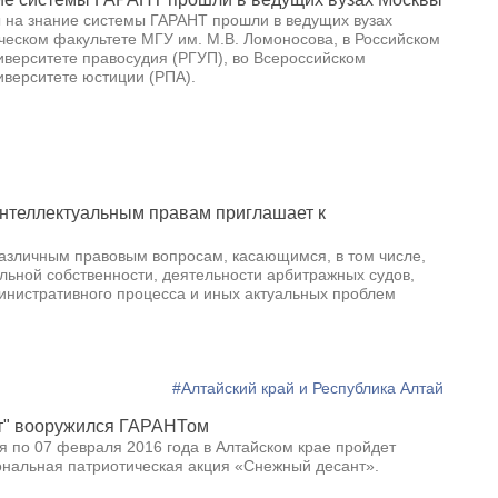
 на знание системы ГАРАНТ прошли в ведущих вузах
ческом факультете МГУ им. М.В. Ломоносова, в Российском
иверситете правосудия (РГУП), во Всероссийском
иверситете юстиции (РПА).
нтеллектуальным правам приглашает к
зличным правовым вопросам, касающимся, в том числе,
льной собственности, деятельности арбитражных судов,
инистративного процесса и иных актуальных проблем
#Алтайский край и Республика Алтай
нт" вооружился ГАРАНТом
я по 07 февраля 2016 года в Алтайском крае пройдет
нальная патриотическая акция «Снежный десант».