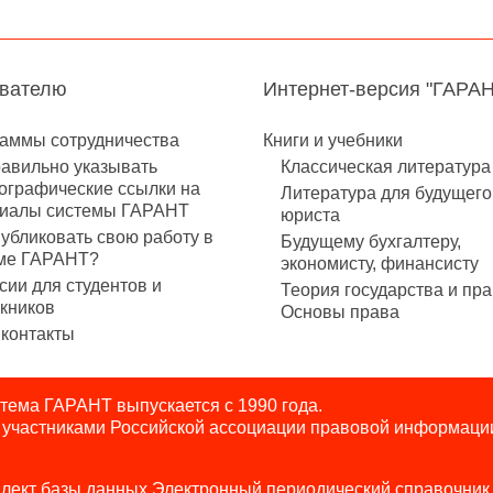
авателю
Интернет-версия "ГАРА
аммы сотрудничества
Книги и учебники
равильно указывать
Классическая литература
ографические ссылки на
Литература для будущего
иалы системы ГАРАНТ
юриста
публиковать свою работу в
Будущему бухгалтеру,
ме ГАРАНТ?
экономисту, финансисту
сии для студентов и
Теория государства и пра
кников
Основы права
контакты
ема ГАРАНТ выпускается с 1990 года.
я участниками Российской ассоциации правовой информаци
лект базы данных Электронный периодический справочник