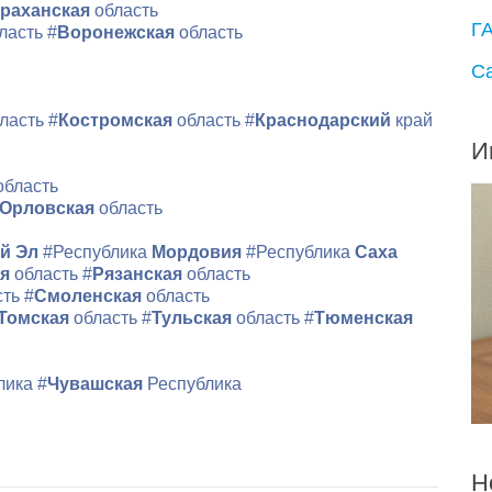
раханская
область
Г
ласть
#
Воронежская
область
С
ласть
#
Костромская
область
#
Краснодарский
край
И
область
Орловская
область
й Эл
#Республика
Мордовия
#Республика
Саха
ая
область
#
Рязанская
область
сть
#
Смоленская
область
Томская
область
#
Тульская
область
#
Тюменская
лика
#
Чувашская
Республика
Н