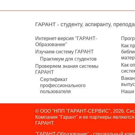
ГАРАНТ - студенту, аспиранту, препод
Интернет-версия "ГАРАНТ-
Прогр
Образование"
Как п
Изучаем систему ГАРАНТ
библи
матер
Практикум для студентов
Как о
Проверяем знания системы
систе
ГАРАНТ
Вакан
Сертификат
выпус
профессионального
пользователя
Наши 
© ООО "НПП "ГАРАНТ-СЕРВИС", 2026. Сист
Компания "Гарант" и ее партнеры являютс
ГАРАНТ.
"ГАРАНТ-Образование" - специальный комп