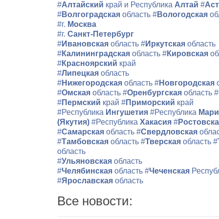
#
Алтайский
край и Республика
Алтай
#
Аст
#
Волгоградская
область
#
Вологодская
об
#г.
Москва
#г.
Санкт-Петербург
#
Ивановская
область
#
Иркутская
область
#
Калининградская
область
#
Кировская
об
#
Красноярский
край
#
Липецкая
область
#
Нижегородская
область
#
Новгородская
#
Омская
область
#
Оренбургская
область
#
#
Пермский
край
#
Приморский
край
#Республика
Ингушетия
#Республика
Мари
(Якутия)
#Республика
Хакасия
#
Ростовск
#
Самарская
область
#
Свердловская
обла
#
Тамбовская
область
#
Тверская
область
#
область
#
Ульяновская
область
#
Челябинская
область
#
Чеченская
Респуб
#
Ярославская
область
Все новости: