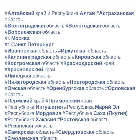
#
Алтайский
край и Республика
Алтай
#
Астраханская
область
#
Волгоградская
область
#
Вологодская
область
#
Воронежская
область
#г.
Москва
#г.
Санкт-Петербург
#
Ивановская
область
#
Иркутская
область
#
Калининградская
область
#
Кировская
область
#
Костромская
область
#
Краснодарский
край
#
Красноярский
край
#
Липецкая
область
#
Нижегородская
область
#
Новгородская
область
#
Омская
область
#
Оренбургская
область
#
Орловская
область
#
Пермский
край
#
Приморский
край
#Республика
Ингушетия
#Республика
Марий Эл
#Республика
Мордовия
#Республика
Саха (Якутия)
#Республика
Хакасия
#
Ростовская
область
#
Рязанская
область
#
Самарская
область
#
Свердловская
область
#
Смоленская
область