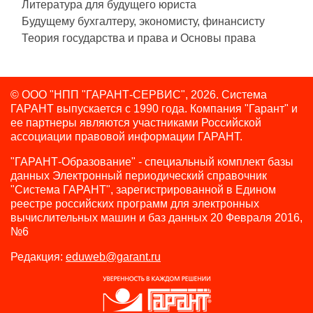
Литература для будущего юриста
Будущему бухгалтеру, экономисту, финансисту
Теория государства и права и Основы права
© ООО "НПП "ГАРАНТ-СЕРВИС", 2026. Система
ГАРАНТ выпускается с 1990 года.
Компания "Гарант" и
ее партнеры являются участниками Российской
ассоциации правовой информации ГАРАНТ.
"ГАРАНТ-Образование" - специальный комплект базы
данных Электронный периодический справочник
"Система ГАРАНТ", зарегистрированной в Едином
реестре российских программ для электронных
вычислительных машин и баз данных 20 Февраля 2016,
№6
Редакция:
eduweb@garant.ru