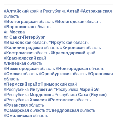
#
Алтайский
край и Республика
Алтай
#
Астраханская
область
#
Волгоградская
область
#
Вологодская
область
#
Воронежская
область
#г.
Москва
#г.
Санкт-Петербург
#
Ивановская
область
#
Иркутская
область
#
Калининградская
область
#
Кировская
область
#
Костромская
область
#
Краснодарский
край
#
Красноярский
край
#
Липецкая
область
#
Нижегородская
область
#
Новгородская
область
#
Омская
область
#
Оренбургская
область
#
Орловская
область
#
Пермский
край
#
Приморский
край
#Республика
Ингушетия
#Республика
Марий Эл
#Республика
Мордовия
#Республика
Саха (Якутия)
#Республика
Хакасия
#
Ростовская
область
#
Рязанская
область
#
Самарская
область
#
Свердловская
область
#
Смоленская
область