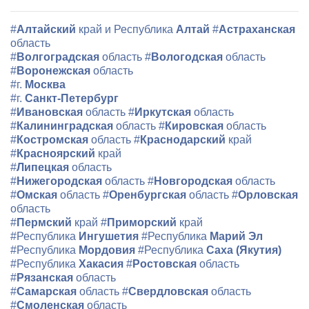
#
Алтайский
край и Республика
Алтай
#
Астраханская
область
#
Волгоградская
область
#
Вологодская
область
#
Воронежская
область
#г.
Москва
#г.
Санкт-Петербург
#
Ивановская
область
#
Иркутская
область
#
Калининградская
область
#
Кировская
область
#
Костромская
область
#
Краснодарский
край
#
Красноярский
край
#
Липецкая
область
#
Нижегородская
область
#
Новгородская
область
#
Омская
область
#
Оренбургская
область
#
Орловская
область
#
Пермский
край
#
Приморский
край
#Республика
Ингушетия
#Республика
Марий Эл
#Республика
Мордовия
#Республика
Саха (Якутия)
#Республика
Хакасия
#
Ростовская
область
#
Рязанская
область
#
Самарская
область
#
Свердловская
область
#
Смоленская
область