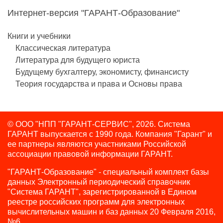
Интернет-версия "ГАРАНТ-Образование"
Книги и учебники
Классическая литература
Литература для будущего юриста
Будущему бухгалтеру, экономисту, финансисту
Теория государства и права и Основы права
© ООО "НПП "ГАРАНТ-СЕРВИС", 2026. Система
ГАРАНТ выпускается с 1990 года.
Компания "Гарант" и
ее партнеры являются участниками Российской
ассоциации правовой информации ГАРАНТ.
"ГАРАНТ-Образование" - специальный комплект базы
данных Электронный периодический справочник
"Система ГАРАНТ", зарегистрированной в Едином
реестре российских программ для электронных
вычислительных машин и баз данных 20 Февраля 2016,
№6