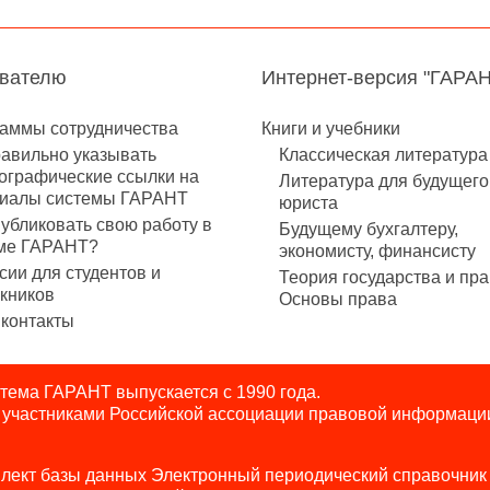
авателю
Интернет-версия "ГАРА
аммы сотрудничества
Книги и учебники
равильно указывать
Классическая литература
ографические ссылки на
Литература для будущего
иалы системы ГАРАНТ
юриста
публиковать свою работу в
Будущему бухгалтеру,
ме ГАРАНТ?
экономисту, финансисту
сии для студентов и
Теория государства и пра
кников
Основы права
контакты
ема ГАРАНТ выпускается с 1990 года.
я участниками Российской ассоциации правовой информаци
лект базы данных Электронный периодический справочник