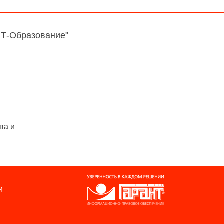
НТ-Образование"
ва и
и