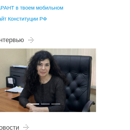
АРАНТ в твоем мобильном
айт Конституции РФ
нтервью
овости