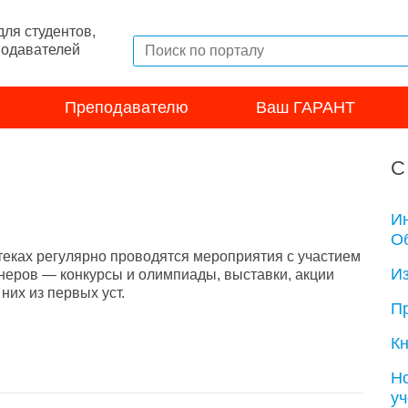
ля студентов,
подавателей
Преподавателю
Ваш ГАРАНТ
С
И
Об
теках регулярно проводятся мероприятия с участием
И
неров — конкурсы и олимпиады, выставки, акции
их из первых уст.
П
Кн
Н
у