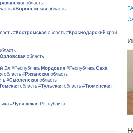
раханская
область
Г
ласть
#
Воронежская
область
С
ласть
#
Костромская
область
#
Краснодарский
край
И
область
Орловская
область
й Эл
#Республика
Мордовия
#Республика
Саха
ая
область
#
Рязанская
область
сть
#
Смоленская
область
Томская
область
#
Тульская
область
#
Тюменская
лика
#
Чувашская
Республика
Н