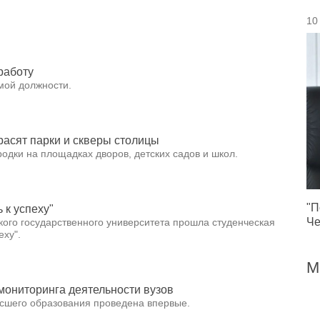
10
работу
мой должности.
расят парки и скверы столицы
одки на площадках дворов, детских садов и школ.
"П
 к успеху"
Че
кого государственного университета прошла студенческая
еху".
М
мониторинга деятельности вузов
ысшего образования проведена впервые.