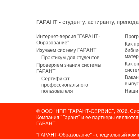
ГАРАНТ - студенту, аспиранту, препод
Интернет-версия "ГАРАНТ-
Прогр
Образование"
Как п
Изучаем систему ГАРАНТ
библи
матер
Практикум для студентов
Как о
Проверяем знания системы
систе
ГАРАНТ
Вакан
Сертификат
выпус
профессионального
пользователя
Наши 
© ООО "НПП "ГАРАНТ-СЕРВИС", 2026. Сист
Компания "Гарант" и ее партнеры являютс
ГАРАНТ.
"ГАРАНТ-Образование" - специальный комп