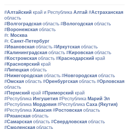
#
Алтайский
край и Республика
Алтай
#
Астраханская
область
#
Волгоградская
область
#
Вологодская
область
#
Воронежская
область
#г.
Москва
#г.
Санкт-Петербург
#
Ивановская
область
#
Иркутская
область
#
Калининградская
область
#
Кировская
область
#
Костромская
область
#
Краснодарский
край
#
Красноярский
край
#
Липецкая
область
#
Нижегородская
область
#
Новгородская
область
#
Омская
область
#
Оренбургская
область
#
Орловская
область
#
Пермский
край
#
Приморский
край
#Республика
Ингушетия
#Республика
Марий Эл
#Республика
Мордовия
#Республика
Саха (Якутия)
#Республика
Хакасия
#
Ростовская
область
#
Рязанская
область
#
Самарская
область
#
Свердловская
область
#
Смоленская
область