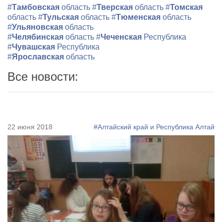
#
Тамбовская
область
#
Тверская
область
#
Томская
область
#
Тульская
область
#
Тюменская
область
#
Ульяновская
область
#
Челябинская
область
#
Чеченская
Республика
#
Чувашская
Республика
#
Ярославская
область
Все новости:
22 июня 2018
#Алтайский край и Республика Алтай