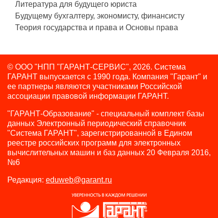
Литература для будущего юриста
Будущему бухгалтеру, экономисту, финансисту
Теория государства и права и Основы права
© ООО "НПП "ГАРАНТ-СЕРВИС", 2026. Система
ГАРАНТ выпускается с 1990 года.
Компания "Гарант" и
ее партнеры являются участниками Российской
ассоциации правовой информации ГАРАНТ.
"ГАРАНТ-Образование" - специальный комплект базы
данных Электронный периодический справочник
"Система ГАРАНТ", зарегистрированной в Едином
реестре российских программ для электронных
вычислительных машин и баз данных 20 Февраля 2016,
№6
Редакция:
eduweb@garant.ru