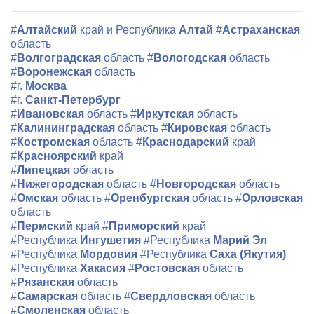
#
Алтайский
край и Республика
Алтай
#
Астраханская
область
#
Волгоградская
область
#
Вологодская
область
#
Воронежская
область
#г.
Москва
#г.
Санкт-Петербург
#
Ивановская
область
#
Иркутская
область
#
Калининградская
область
#
Кировская
область
#
Костромская
область
#
Краснодарский
край
#
Красноярский
край
#
Липецкая
область
#
Нижегородская
область
#
Новгородская
область
#
Омская
область
#
Оренбургская
область
#
Орловская
область
#
Пермский
край
#
Приморский
край
#Республика
Ингушетия
#Республика
Марий Эл
#Республика
Мордовия
#Республика
Саха (Якутия)
#Республика
Хакасия
#
Ростовская
область
#
Рязанская
область
#
Самарская
область
#
Свердловская
область
#
Смоленская
область