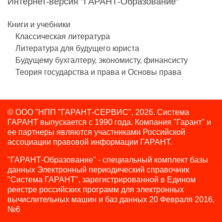
Интернет-версия "ГАРАНТ-Образование"
Книги и учебники
Классическая литература
Литература для будущего юриста
Будущему бухгалтеру, экономисту, финансисту
Теория государства и права и Основы права
© ООО "НПП "ГАРАНТ-СЕРВИС", 2026. Система
ГАРАНТ выпускается с 1990 года.
Компания "Гарант" и
ее партнеры являются участниками Российской
ассоциации правовой информации ГАРАНТ.
"ГАРАНТ-Образование" - специальный комплект базы
данных Электронный периодический справочник
"Система ГАРАНТ", зарегистрированной в Едином
реестре российских программ для электронных
вычислительных машин и баз данных 20 Февраля 2016,
№6