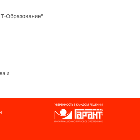
НТ-Образование"
ва и
и