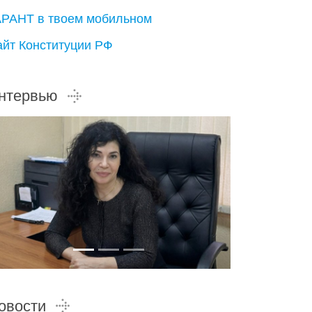
АРАНТ в твоем мобильном
айт Конституции РФ
нтервью
овости