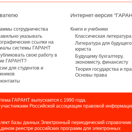
авателю
Интернет-версия "ГАРА
аммы сотрудничества
Книги и учебники
равильно указывать
Классическая литература
ографические ссылки на
Литература для будущего
иалы системы ГАРАНТ
юриста
публиковать свою работу в
Будущему бухгалтеру,
ме ГАРАНТ?
экономисту, финансисту
сии для студентов и
Теория государства и пра
кников
Основы права
контакты
ема ГАРАНТ выпускается с 1990 года.
я участниками Российской ассоциации правовой информаци
лект базы данных Электронный периодический справочник
Едином реестре российских программ для электронных