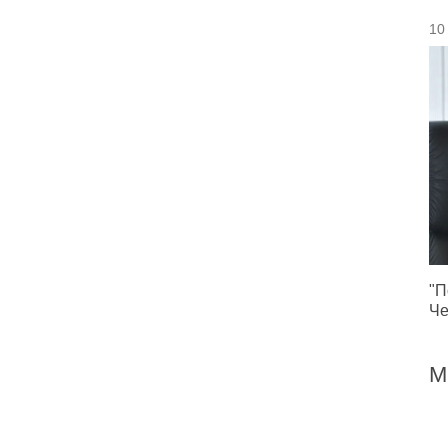
10
"П
Че
М