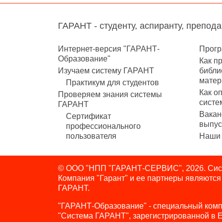
ГАРАНТ - студенту, аспиранту, препод
Интернет-версия "ГАРАНТ-
Прогр
Образование"
Как п
Изучаем систему ГАРАНТ
библи
матер
Практикум для студентов
Как о
Проверяем знания системы
систе
ГАРАНТ
Вакан
Сертификат
выпус
профессионального
пользователя
Наши 
© ООО "НПП "ГАРАНТ-СЕРВИС", 2026. Сист
Компания "Гарант" и ее партнеры являютс
ГАРАНТ.
"ГАРАНТ-Образование" - специальный комп
"Система ГАРАНТ", зарегистрированной в 