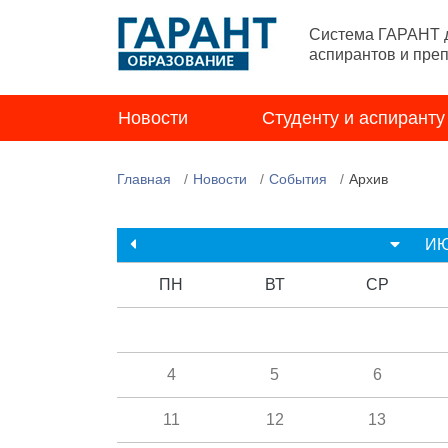
Система ГАРАНТ д
аспирантов и пре
Новости
Студенту и аспиранту
Главная
Новости
События
Архив
И
ПН
ВТ
СР
4
5
6
11
12
13