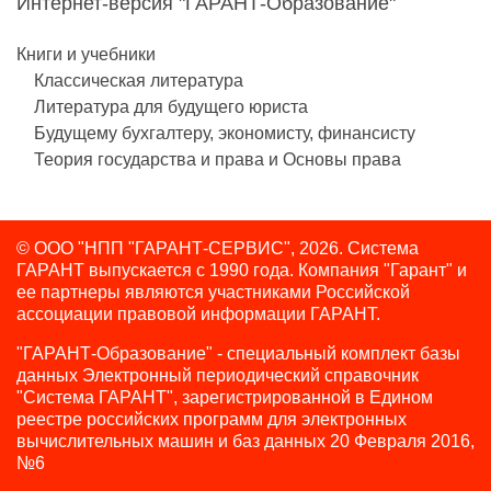
Интернет-версия "ГАРАНТ-Образование"
Книги и учебники
Классическая литература
Литература для будущего юриста
Будущему бухгалтеру, экономисту, финансисту
Теория государства и права и Основы права
© ООО "НПП "ГАРАНТ-СЕРВИС", 2026. Система
ГАРАНТ выпускается с 1990 года.
Компания "Гарант" и
ее партнеры являются участниками Российской
ассоциации правовой информации ГАРАНТ.
"ГАРАНТ-Образование" - специальный комплект базы
данных Электронный периодический справочник
"Система ГАРАНТ", зарегистрированной в Едином
реестре российских программ для электронных
вычислительных машин и баз данных 20 Февраля 2016,
№6