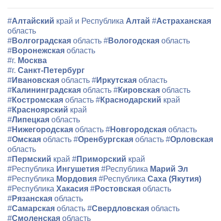
#
Алтайский
край и Республика
Алтай
#
Астраханская
область
#
Волгоградская
область
#
Вологодская
область
#
Воронежская
область
#г.
Москва
#г.
Санкт-Петербург
#
Ивановская
область
#
Иркутская
область
#
Калининградская
область
#
Кировская
область
#
Костромская
область
#
Краснодарский
край
#
Красноярский
край
#
Липецкая
область
#
Нижегородская
область
#
Новгородская
область
#
Омская
область
#
Оренбургская
область
#
Орловская
область
#
Пермский
край
#
Приморский
край
#Республика
Ингушетия
#Республика
Марий Эл
#Республика
Мордовия
#Республика
Саха (Якутия)
#Республика
Хакасия
#
Ростовская
область
#
Рязанская
область
#
Самарская
область
#
Свердловская
область
#
Смоленская
область