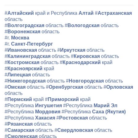
#
Алтайский
край и Республика
Алтай
#
Астраханская
область
#
Волгоградская
область
#
Вологодская
область
#
Воронежская
область
#г.
Москва
#г.
Санкт-Петербург
#
Ивановская
область
#
Иркутская
область
#
Калининградская
область
#
Кировская
область
#
Костромская
область
#
Краснодарский
край
#
Красноярский
край
#
Липецкая
область
#
Нижегородская
область
#
Новгородская
область
#
Омская
область
#
Оренбургская
область
#
Орловская
область
#
Пермский
край
#
Приморский
край
#Республика
Ингушетия
#Республика
Марий Эл
#Республика
Мордовия
#Республика
Саха (Якутия)
#Республика
Хакасия
#
Ростовская
область
#
Рязанская
область
#
Самарская
область
#
Свердловская
область
#
Смоленская
область