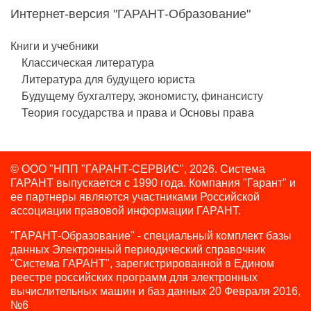
Интернет-версия "ГАРАНТ-Образование"
Книги и учебники
Классическая литература
Литература для будущего юриста
Будущему бухгалтеру, экономисту, финансисту
Теория государства и права и Основы права
© ООО "НПП "ГАРАНТ-СЕРВИС", 2026. Система
ГАРАНТ выпускается с 1990 года.
Компания "Гарант" и
ее партнеры являются участниками Российской
ассоциации правовой информации ГАРАНТ.
"ГАРАНТ-Образование" - специальный комплект базы
данных Электронный периодический справочник
"Система ГАРАНТ", зарегистрированной в Едином
реестре российских программ для электронных
вычислительных машин и баз данных 20 Февраля 2016,
№6